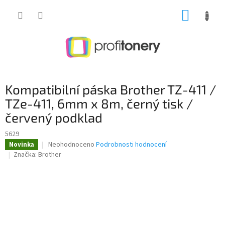
Přejít
NÁKUP
na
obsah
KOŠÍK
Kompatibilní páska Brother TZ-411 /
TZe-411, 6mm x 8m, černý tisk /
červený podklad
5629
Průměrné
Neohodnoceno
Podrobnosti hodnocení
Novinka
hodnocení
Značka:
Brother
produktu
je
0,0
z
5
hvězdiček.