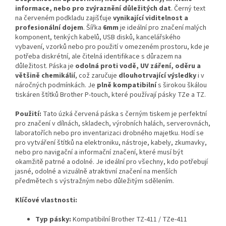
informace, nebo pro zvýraznění důležitých dat
. Černý text
na červeném podkladu zajišťuje
vynikající viditelnost a
profesionální dojem
. Šířka
6mm
je ideální pro značení malých
komponent, tenkých kabelů, USB disků, kancelářského
vybavení, vzorků nebo pro použití v omezeném prostoru, kde je
potřeba diskrétní, ale čitelná identifikace s důrazem na
důležitost. Páska je
odolná proti vodě, UV záření, oděru a
většině chemikálií
, což zaručuje
dlouhotrvající výsledky
i v
náročných podmínkách. Je
plně kompatibilní
s širokou škálou
tiskáren štítků Brother P-touch, které používají pásky TZe a TZ.
Použití:
Tato úzká červená páska s černým tiskem je perfektní
pro značení v dílnách, skladech, výrobních halách, serverovnách,
laboratořích nebo pro inventarizaci drobného majetku. Hodí se
pro vytváření štítků na elektroniku, nástroje, kabely, zkumavky,
nebo pro navigační a informační značení, které musí být
okamžitě patrné a odolné. Je ideální pro všechny, kdo potřebují
jasné, odolné a vizuálně atraktivní značení na menších
předmětech s výstražným nebo důležitým sdělením.
Klíčové vlastnosti:
Typ pásky:
Kompatibilní Brother TZ-411 / TZe-411