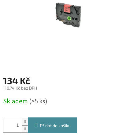
134 Kč
110,74 Kč bez DPH
Měrná
Skladem
(>5 ks)
cena:
Přidat do košíku