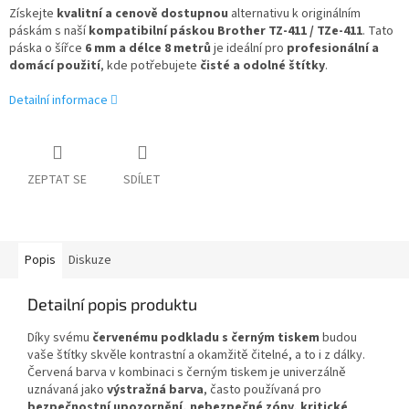
Získejte
kvalitní a cenově dostupnou
alternativu k originálním
páskám s naší
kompatibilní páskou Brother TZ-411 / TZe-411
. Tato
páska o šířce
6 mm a délce 8 metrů
je ideální pro
profesionální a
domácí použití
, kde potřebujete
čisté a odolné štítky
.
Detailní informace
ZEPTAT SE
SDÍLET
Popis
Diskuze
Detailní popis produktu
Díky svému
červenému podkladu s černým tiskem
budou
vaše štítky skvěle kontrastní a okamžitě čitelné, a to i z dálky.
Červená barva v kombinaci s černým tiskem je univerzálně
uznávaná jako
výstražná barva
, často používaná pro
bezpečnostní upozornění, nebezpečné zóny, kritické