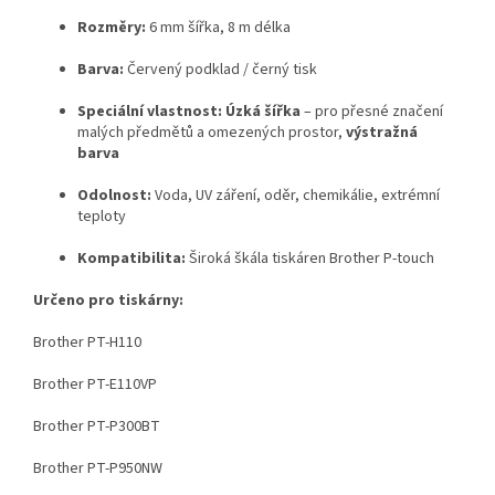
Rozměry:
6 mm šířka, 8 m délka
Barva:
Červený podklad / černý tisk
Speciální vlastnost:
Úzká šířka
– pro přesné značení
malých předmětů a omezených prostor,
výstražná
barva
Odolnost:
Voda, UV záření, oděr, chemikálie, extrémní
teploty
Kompatibilita:
Široká škála tiskáren Brother P-touch
Určeno pro tiskárny:
Brother PT-H110
Brother PT-E110VP
Brother PT-P300BT
Brother PT-P950NW