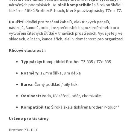
náročných podmínkách. Je
plně kompatibilní
s širokou škálou
tiskáren štítků Brother P-touch, které používají pásky TZe a TZ.
Použití:
Ideální pro značení kabelů, elektrických panelů,
nástrojů, šanonů, polic, bezpečnostních upozornění nebo pro
vytvoření čitelných štítků v tmavších prostředích. Využijete ji ve
skladech, dílnách, kancelářích, ale i v domácnosti pro organizaci.
Klíčové vlastnosti:
Typ pásky:
Kompatibilní Brother TZ-335 / TZe-335
Rozměry:
12 mm šířka, 8 m délka
Barva:
Černý podklad / bílý tisk
Odolnost:
Voda, UV záření, oděr, chemikálie
Kompatibilita:
Široká škála tiskáren Brother P-touch"
Určeno pro tiskárny:
Brother PT-H110