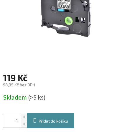
119 Kč
98,35 Kč bez DPH
Měrná
Skladem
(>5 ks)
cena:
Přidat do košíku