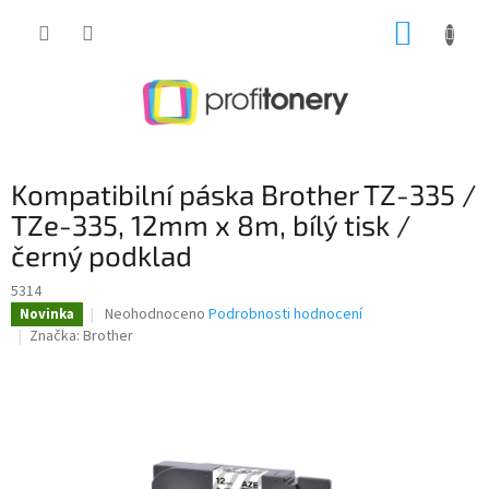
Přejít
NÁKUP
na
obsah
KOŠÍK
Kompatibilní páska Brother TZ-335 /
TZe-335, 12mm x 8m, bílý tisk /
černý podklad
5314
Průměrné
Neohodnoceno
Podrobnosti hodnocení
Novinka
hodnocení
Značka:
Brother
produktu
je
0,0
z
5
hvězdiček.