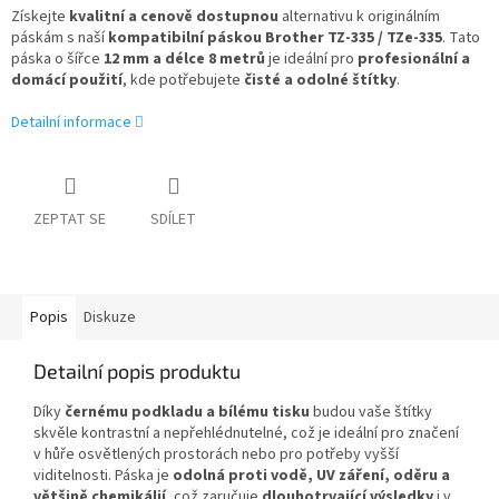
Získejte
kvalitní a cenově dostupnou
alternativu k originálním
páskám s naší
kompatibilní páskou Brother TZ-335 / TZe-335
. Tato
páska o šířce
12 mm a délce 8 metrů
je ideální pro
profesionální a
domácí použití
, kde potřebujete
čisté a odolné štítky
.
Detailní informace
ZEPTAT SE
SDÍLET
Popis
Diskuze
Detailní popis produktu
Díky
černému podkladu a bílému tisku
budou vaše štítky
skvěle kontrastní a nepřehlédnutelné, což je ideální pro značení
v hůře osvětlených prostorách nebo pro potřeby vyšší
viditelnosti. Páska je
odolná proti vodě, UV záření, oděru a
většině chemikálií
, což zaručuje
dlouhotrvající výsledky
i v