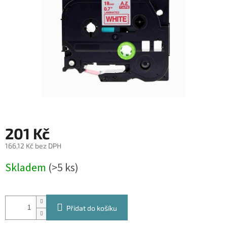
201 Kč
166,12 Kč bez DPH
Měrná
Skladem
(>5 ks)
cena:
Přidat do košíku