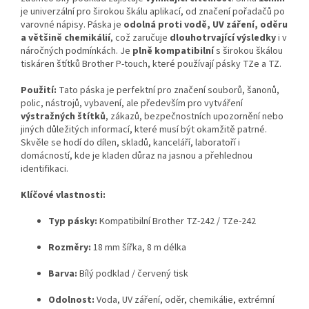
je univerzální pro širokou škálu aplikací, od značení pořadačů po
varovné nápisy. Páska je
odolná proti vodě, UV záření, oděru
a většině chemikálií
, což zaručuje
dlouhotrvající výsledky
i v
náročných podmínkách. Je
plně kompatibilní
s širokou škálou
tiskáren štítků Brother P-touch, které používají pásky TZe a TZ.
Použití:
Tato páska je perfektní pro značení souborů, šanonů,
polic, nástrojů, vybavení, ale především pro vytváření
výstražných štítků
, zákazů, bezpečnostních upozornění nebo
jiných důležitých informací, které musí být okamžitě patrné.
Skvěle se hodí do dílen, skladů, kanceláří, laboratoří i
domácností, kde je kladen důraz na jasnou a přehlednou
identifikaci.
Klíčové vlastnosti:
Typ pásky:
Kompatibilní Brother TZ-242 / TZe-242
Rozměry:
18 mm šířka, 8 m délka
Barva:
Bílý podklad / červený tisk
Odolnost:
Voda, UV záření, oděr, chemikálie, extrémní