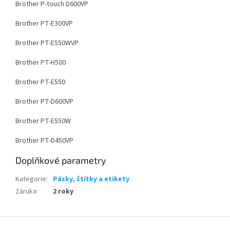
Brother P-touch D600VP
Brother PT-E300VP
Brother PT-E550WVP
Brother PT-H500
Brother PT-E550
Brother PT-D600VP
Brother PT-E550W
Brother PT-D450VP
Doplňkové parametry
Kategorie
:
Pásky, štítky a etikety
Záruka
:
2 roky
Z