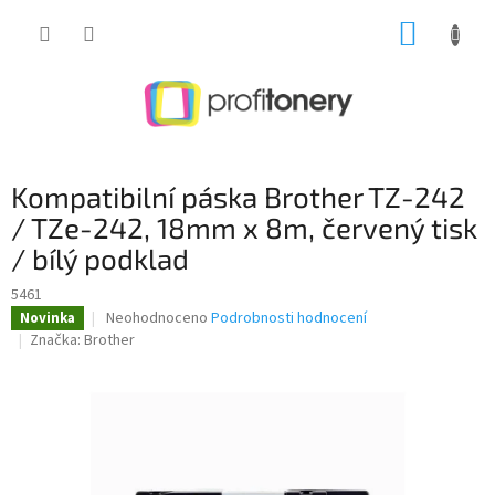
Přejít
NÁKUP
na
obsah
KOŠÍK
Kompatibilní páska Brother TZ-242
/ TZe-242, 18mm x 8m, červený tisk
/ bílý podklad
5461
Průměrné
Neohodnoceno
Podrobnosti hodnocení
Novinka
hodnocení
Značka:
Brother
produktu
je
0,0
z
5
hvězdiček.