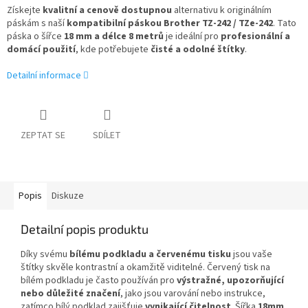
Získejte
kvalitní a cenově dostupnou
alternativu k originálním
páskám s naší
kompatibilní páskou Brother TZ-242 / TZe-242
. Tato
páska o šířce
18 mm a délce 8 metrů
je ideální pro
profesionální a
domácí použití
, kde potřebujete
čisté a odolné štítky
.
Detailní informace
ZEPTAT SE
SDÍLET
Popis
Diskuze
Detailní popis produktu
Díky svému
bílému podkladu a červenému tisku
jsou vaše
štítky skvěle kontrastní a okamžitě viditelné. Červený tisk na
bílém podkladu je často používán pro
výstražné, upozorňující
nebo důležité značení
, jako jsou varování nebo instrukce,
zatímco bílý podklad zajišťuje
vynikající čitelnost
. Šířka
18mm