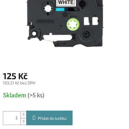
125 Kč
103,31 Kč bez DPH
Měrná
Skladem
(>5 ks)
cena:
Přidat do košíku