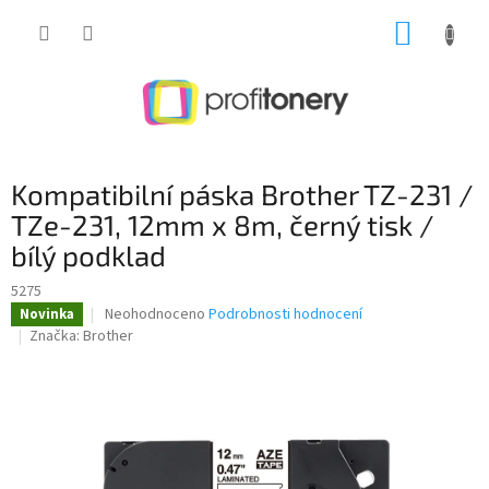
Přejít
NÁKUP
na
obsah
KOŠÍK
Kompatibilní páska Brother TZ-231 /
TZe-231, 12mm x 8m, černý tisk /
bílý podklad
5275
Průměrné
Neohodnoceno
Podrobnosti hodnocení
Novinka
hodnocení
Značka:
Brother
produktu
je
0,0
z
5
hvězdiček.