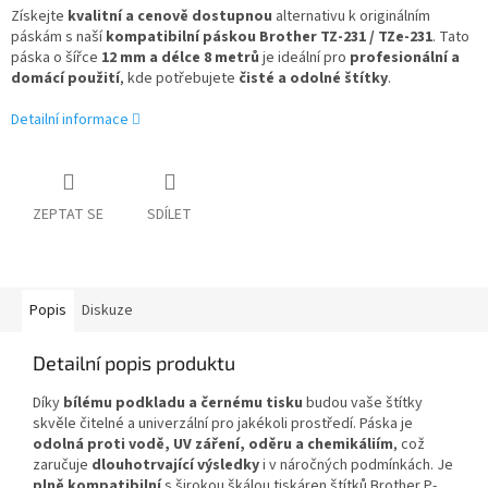
Získejte
kvalitní a cenově dostupnou
alternativu k originálním
páskám s naší
kompatibilní páskou Brother TZ-231 / TZe-231
. Tato
páska o šířce
12 mm a délce 8 metrů
je ideální pro
profesionální a
domácí použití
, kde potřebujete
čisté a odolné štítky
.
Detailní informace
ZEPTAT SE
SDÍLET
Popis
Diskuze
Detailní popis produktu
Díky
bílému podkladu a černému tisku
budou vaše štítky
skvěle čitelné a univerzální pro jakékoli prostředí. Páska je
odolná proti vodě, UV záření, oděru a chemikáliím
, což
zaručuje
dlouhotrvající výsledky
i v náročných podmínkách. Je
plně kompatibilní
s širokou škálou tiskáren štítků Brother P-