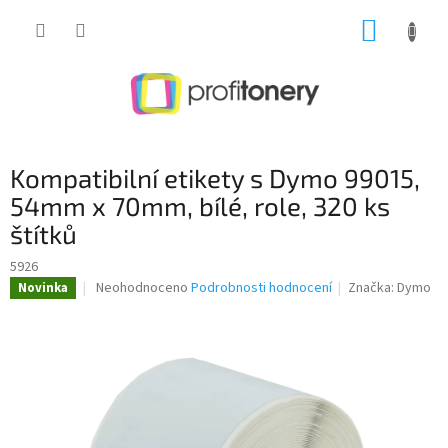
Přejít
NÁKUP
na
obsah
KOŠÍK
Kompatibilní etikety s Dymo 99015,
54mm x 70mm, bílé, role, 320 ks
štítků
5926
Průměrné
Neohodnoceno
Podrobnosti hodnocení
Značka:
Dymo
Novinka
hodnocení
produktu
je
0,0
z
5
hvězdiček.