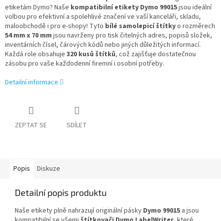
etiketám Dymo? Naše
kompatibilní etikety Dymo 99015
jsou ideální
volbou pro efektivní a spolehlivé značení ve vaší kanceláři, skladu,
maloobchodě i pro e-shopy! Tyto
bílé samolepicí štítky
o rozměrech
54 mm x 70 mm
jsou navrženy pro tisk čitelných adres, popisů složek,
inventárních čísel, čárových kódů nebo jiných důležitých informací.
Každá role obsahuje
320 kusů štítků
, což zajišťuje dostatečnou
zásobu pro vaše každodenní firemní i osobní potřeby.
Detailní informace
ZEPTAT SE
SDÍLET
Popis
Diskuze
Detailní popis produktu
Naše etikety plně nahrazují originální pásky
Dymo 99015
a jsou
kompatibilní se všemi
štítkovači Dymo LabelWriter
, které