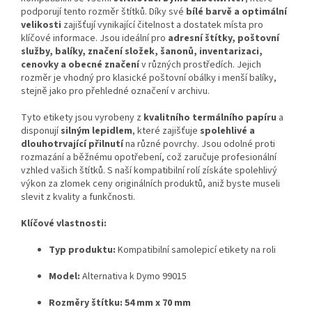
podporují tento rozměr štítků. Díky své
bílé barvě a optimální
velikosti
zajišťují vynikající čitelnost a dostatek místa pro
klíčové informace. Jsou ideální pro
adresní štítky, poštovní
služby, balíky, značení složek, šanonů, inventarizaci,
cenovky a obecné značení
v různých prostředích. Jejich
rozměr je vhodný pro klasické poštovní obálky i menší balíky,
stejně jako pro přehledné označení v archivu.
Tyto etikety jsou vyrobeny z
kvalitního termálního papíru
a
disponují
silným lepidlem
, které zajišťuje
spolehlivé a
dlouhotrvající přilnutí
na různé povrchy. Jsou odolné proti
rozmazání a běžnému opotřebení, což zaručuje profesionální
vzhled vašich štítků. S naší kompatibilní rolí získáte spolehlivý
výkon za zlomek ceny originálních produktů, aniž byste museli
slevit z kvality a funkčnosti.
Klíčové vlastnosti:
Typ produktu:
Kompatibilní samolepicí etikety na roli
Model:
Alternativa k Dymo 99015
Rozměry štítku:
54 mm x 70 mm