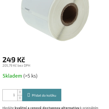
249 Kč
205,79 Kč bez DPH
Měrná
Skladem
(>5 ks)
cena:
Přidat do košíku
Hledáte
kvalitní a cenově dostupnou alternativu
k originálním