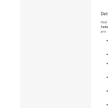
Det
Plně 
řado
pro: