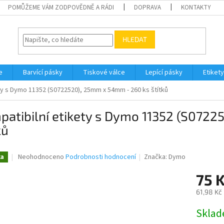
POMŮŽEME VÁM ZODPOVĚDNĚ A RÁDI
DOPRAVA
KONTAKTY
HLEDAT
e
Barvící pásky
Tiskové válce
Lepící pásky
Etikety
ty s Dymo 11352 (S0722520), 25mm x 54mm - 260 ks štítků
patibilní etikety s Dymo 11352 (S072
ků
Průměrné
Neohodnoceno
Podrobnosti hodnocení
Značka:
Dymo
ka
hodnocení
produktu
75 
je
61,98 Kč
0,0
z
Měrná
Skla
5
cena:
hvězdiček.