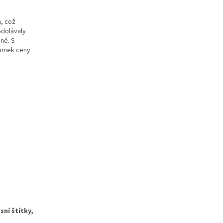
m, což
odolávaly
né. S
zlomek ceny
ní štítky,