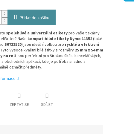
Přidat do košíku
ete
spolehlivé a univerzální etikety
pro vaše tiskárny
elWriter? Naše
kompatibilní etikety Dymo 11352
(také
ako
S0722520
) jsou ideální volbou pro
rychlé a efektivní
 Tyto vysoce kvalitní bílé štítky s rozměry
25 mm x 54 mm
y na roli
jsou perfektní pro širokou škálu kancelářských,
a obchodních aplikací, kde je potřeba snadno a
nálně označit předměty.
informace
ZEPTAT SE
SDÍLET