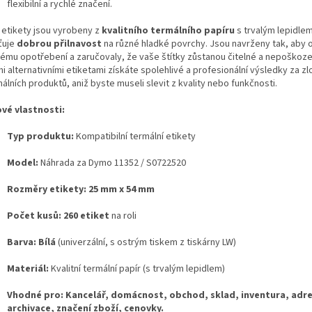
flexibilní a rychlé značení.
 etikety jsou vyrobeny z
kvalitního termálního papíru
s trvalým lepidle
ťuje
dobrou přilnavost
na různé hladké povrchy. Jsou navrženy tak, aby 
ému opotřebení a zaručovaly, že vaše štítky zůstanou čitelné a nepoškoze
i alternativními etiketami získáte spolehlivé a profesionální výsledky za 
nálních produktů, aniž byste museli slevit z kvality nebo funkčnosti.
ové vlastnosti:
Typ produktu:
Kompatibilní termální etikety
Model:
Náhrada za Dymo 11352 / S0722520
Rozměry etikety:
25 mm x 54 mm
Počet kusů:
260 etiket
na roli
Barva:
Bílá
(univerzální, s ostrým tiskem z tiskárny LW)
Materiál:
Kvalitní termální papír (s trvalým lepidlem)
Vhodné pro:
Kancelář, domácnost, obchod, sklad, inventura, adres
archivace, značení zboží, cenovky.