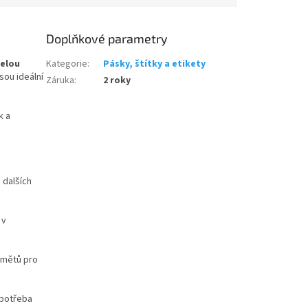
Doplňkové parametry
celou
Kategorie
:
Pásky, štítky a etikety
sou ideální
Záruka
:
2 roky
k a
 dalších
 v
dmětů pro
 potřeba