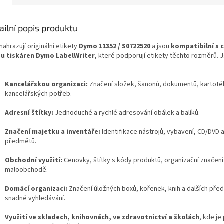
ailní popis produktu
nahrazují originální etikety
Dymo 11352 / S0722520
a jsou
kompatibilní s 
u tiskáren Dymo LabelWriter
, které podporují etikety těchto rozměrů. J
Kancelářskou organizaci:
Značení složek, šanonů, dokumentů, kartoté
kancelářských potřeb.
Adresní štítky:
Jednoduché a rychlé adresování obálek a balíků.
Značení majetku a inventáře:
Identifikace nástrojů, vybavení, CD/DVD a
předmětů.
Obchodní využití:
Cenovky, štítky s kódy produktů, organizační značení
maloobchodě.
Domácí organizaci:
Značení úložných boxů, kořenek, knih a dalších pře
snadné vyhledávání.
Využití ve skladech, knihovnách, ve zdravotnictví a školách
, kde je