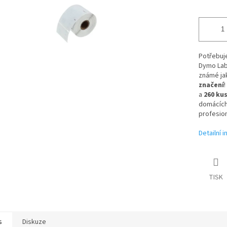
Potřebuj
Dymo Lab
známé j
značení
!
a
260 kus
domácích 
profesio
Detailní 
TISK
s
Diskuze