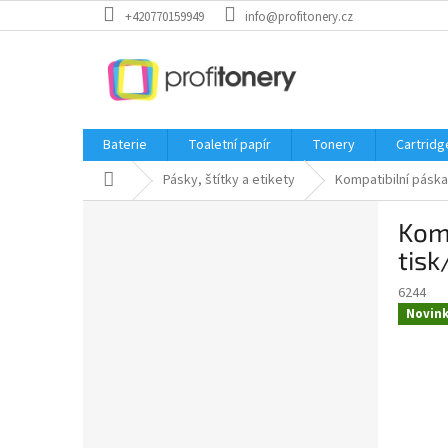
Přejít
+420770159949
info@profitonery.cz
na
obsah
Baterie
Toaletní papír
Tonery
Cartridg
Domů
Pásky, štítky a etikety
Kompatibilní páska
P
Komp
o
s
tisk
t
6244
r
Novin
a
n
n
í
p
a