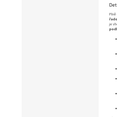
Det
Plně 
řado
je v
pod