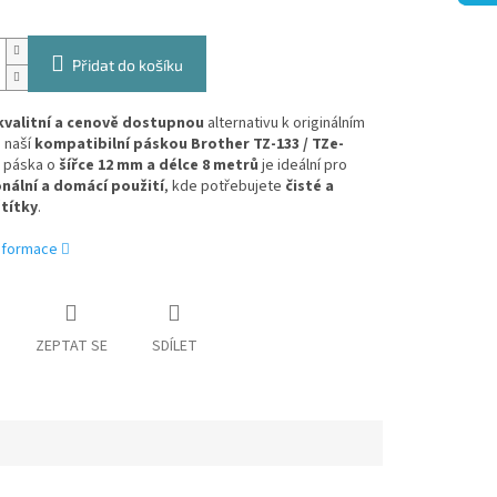
Přidat do košíku
kvalitní a cenově dostupnou
alternativu k originálním
 naší
kompatibilní páskou Brother
TZ-133 / TZe-
 páska o
šířce 12 mm a délce 8 metrů
je ideální pro
nální a domácí použití
, kde potřebujete
čisté a
títky
.
informace
ZEPTAT SE
SDÍLET