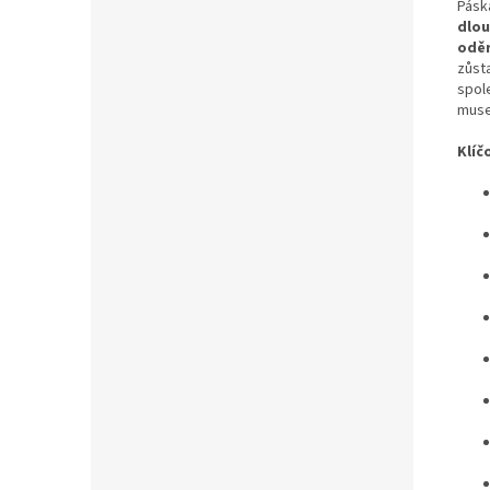
Pásk
dlou
oděr
zůst
spol
musel
Klíč