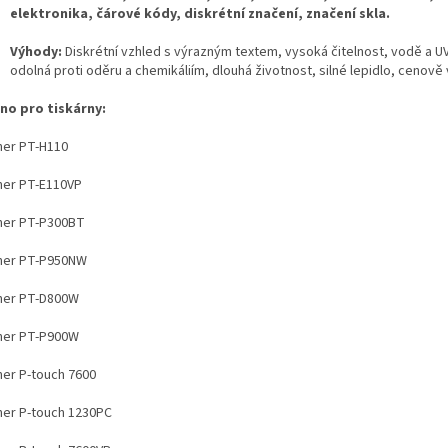
elektronika, čárové kódy, diskrétní značení, značení skla.
Výhody:
Diskrétní vzhled s výrazným textem, vysoká čitelnost, vodě a U
odolná proti oděru a chemikáliím, dlouhá životnost, silné lepidlo, cenově
no pro tiskárny:
her PT-H110
her PT-E110VP
her PT-P300BT
her PT-P950NW
her PT-D800W
her PT-P900W
her P-touch 7600
her P-touch 1230PC