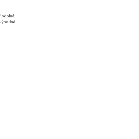
V odolná,
 výhodná.