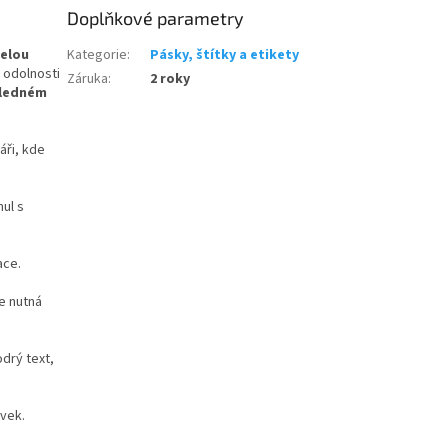
Doplňkové parametry
celou
Kategorie
:
Pásky, štítky a etikety
 odolnosti
Záruka
:
2 roky
hledném
áři, kde
nul s
ace.
je nutná
drý text,
rvek.