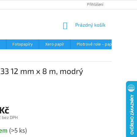
Přihlášení
NÁKUPNÍ
Prázdný košík
KOŠÍK
Fotopapíry
Xero papír
Plotrové role – papír do plotru A0
133 12 mm x 8 m, modrý
 Kč
č bez DPH
dem
(>5 ks)