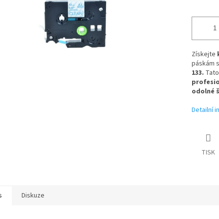
Získejte
páskám s
133.
Tato
profesio
odolné š
Detailní 
TISK
s
Diskuze