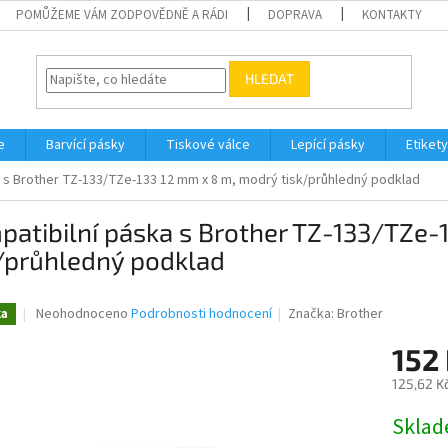
POMŮŽEME VÁM ZODPOVĚDNĚ A RÁDI
DOPRAVA
KONTAKTY
HLEDAT
e
Barvící pásky
Tiskové válce
Lepící pásky
Etikety
 s Brother TZ-133/TZe-133 12 mm x 8 m, modrý tisk/průhledný podklad
atibilní páska s Brother TZ-133/TZe-
/průhledný podklad
Průměrné
Neohodnoceno
Podrobnosti hodnocení
Značka:
Brother
ka
hodnocení
produktu
152
je
125,62 K
0,0
z
Měrná
Skla
5
cena:
hvězdiček.