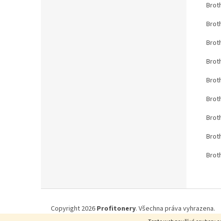
Brot
Brot
Brot
Brot
Brot
Brot
Brot
Brot
Brot
Z
á
Copyright 2026
Profitonery
. Všechna práva vyhrazena.
p