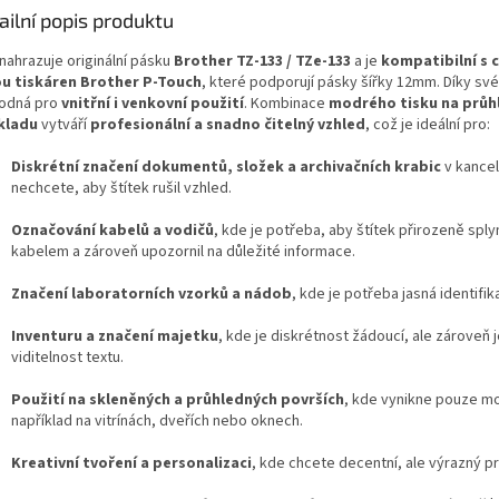
ailní popis produktu
nahrazuje originální pásku
Brother TZ-133 / TZe-133
a je
kompatibilní s 
u tiskáren Brother P-Touch
, které podporují pásky šířky 12mm. Díky své
hodná pro
vnitřní i venkovní použití
. Kombinace
modrého tisku na prů
kladu
vytváří
profesionální a snadno čitelný vzhled
, což je ideální pro:
Diskrétní značení dokumentů, složek a archivačních krabic
v kancel
nechcete, aby štítek rušil vzhled.
Označování kabelů a vodičů
, kde je potřeba, aby štítek přirozeně sply
kabelem a zároveň upozornil na důležité informace.
Značení laboratorních vzorků a nádob
, kde je potřeba jasná identifik
Inventuru a značení majetku
, kde je diskrétnost žádoucí, ale zároveň 
viditelnost textu.
Použití na skleněných a průhledných površích
, kde vynikne pouze mo
například na vitrínách, dveřích nebo oknech.
Kreativní tvoření a personalizaci
, kde chcete decentní, ale výrazný p