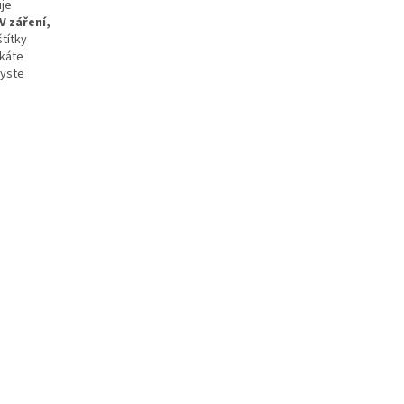
uje
V záření,
štítky
skáte
byste