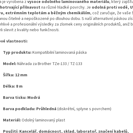
a je vyrobena z
vysoce odolného laminovaného materiálu
, který zajišť
hotrvající přilnavost
na různé hladké povrchy. Je
odolná proti vodě, U
u, extrémním teplotám a běžným chemikáliím
, což zaručuje, že vaše 
anou čitelné a nepoškozené po dlouhou dobu. S naší alternativní páskou zí
ehlivé a profesionální výsledky za zlomek ceny originálních produktů, aniž 
i slevit z kvality nebo funkčnosti.
ové vlastnosti:
Typ produktu:
Kompatibilní laminovaná páska
Model:
Náhrada za Brother TZe-133 / TZ-133
Šířka:
12 mm
Délka:
8 m
Barva tisku:
Modrá
Barva podkladu:
Průhledná
(diskrétní, splyne s povrchem)
Materiál:
Odolný laminovaný plast
Použití:
Kancelář, domácnost, sklad, laboratoř, značení kabelů,