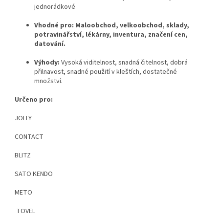
jednorádkové
Vhodné pro:
Maloobchod, velkoobchod, sklady,
potravinářství, lékárny, inventura, značení cen,
datování.
Výhody:
Vysoká viditelnost, snadná čitelnost, dobrá
přilnavost, snadné použití v kleštích, dostatečné
množství.
Určeno pro:
JOLLY
CONTACT
BLITZ
SATO KENDO
METO
TOVEL