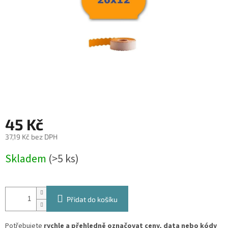
45 Kč
37,19 Kč bez DPH
Měrná
Skladem
(>5 ks)
cena:
Přidat do košíku
Potřebujete
rychle a přehledně označovat ceny, data nebo kódy