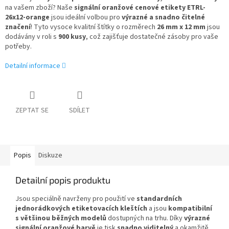
na vašem zboží? Naše
signální oranžové cenové etikety ETRL-
26x12-orange
jsou ideální volbou pro
výrazné a snadno čitelné
značení
! Tyto vysoce kvalitní štítky o rozměrech
26 mm x 12 mm
jsou
dodávány v roli s
900 kusy
, což zajišťuje dostatečné zásoby pro vaše
potřeby.
Detailní informace
ZEPTAT SE
SDÍLET
Popis
Diskuze
Detailní popis produktu
Jsou speciálně navrženy pro použití ve
standardních
jednorádkových etiketovacích kleštích
a jsou
kompatibilní
s většinou běžných modelů
dostupných na trhu. Díky
výrazné
signální oranžové barvě
je tisk
snadno viditelný
a okamžitě