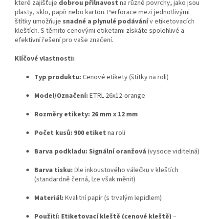
které zajišťuje
dobrou přilnavost
na různé povrchy, jako jsou
plasty, sklo, papír nebo karton. Perforace mezi jednotlivými
štítky umožňuje
snadné a plynulé podávání
v etiketovacích
kleštích. S těmito cenovými etiketami získáte spolehlivé a
efektivní řešení pro vaše značení.
Klíčové vlastnosti:
Typ produktu:
Cenové etikety (štítky na roli)
Model/Označení:
ETRL-26x12-orange
Rozměry etikety:
26 mm x 12 mm
Počet kusů:
900 etiket
na roli
Barva podkladu:
Signální oranžová
(vysoce viditelná)
Barva tisku:
Dle inkoustového válečku v kleštích
(standardně černá, lze však měnit)
Materiál:
Kvalitní papír (s trvalým lepidlem)
Použití:
Etiketovací kleště (cenové kleště)
–