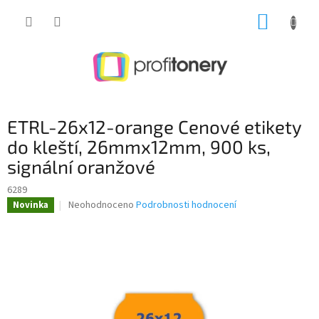
Přejít
NÁKUP
na
obsah
KOŠÍK
ETRL-26x12-orange Cenové etikety
do kleští, 26mmx12mm, 900 ks,
signální oranžové
6289
Průměrné
Neohodnoceno
Podrobnosti hodnocení
Novinka
hodnocení
produktu
je
0,0
z
5
hvězdiček.