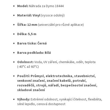
Model:
Náhrada za Dymo 18444
Materiál:
Vinyl
(vysoce odolný)
Šířka:
12 mm
(univerzální pro různé aplikace)
Délka:
5,5 m
Barva tisku:
Černá
Barva podkladu:
Bílá
Odolnost:
Voda, UV záření, chemikálie, oděr, teplota
(-40°C až 60°C)
Použití:
Průmysl, elektrotechnika, stavebnictví,
venkovní značení, značení kabelů, potrubí,
rozvaděčů, strojů, nářadí, bezpečnostní značení,
skladové značení
Výhody:
Extrémní odolnost, vynikající čitelnost, flexibilita,
silné lepidlo, cenová dostupnost