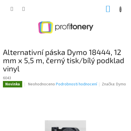
Přejít
NÁKUP
na
obsah
KOŠÍK
Alternativní páska Dymo 18444, 12
mm x 5,5 m, černý tisk/bílý podklad
vinyl
6043
Průměrné
Neohodnoceno
Podrobnosti hodnocení
Značka:
Dymo
Novinka
hodnocení
produktu
je
0,0
z
5
hvězdiček.