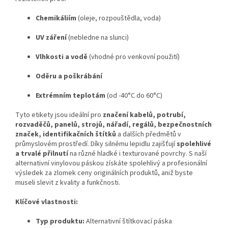
Chemikáliím
(oleje, rozpouštědla, voda)
UV záření
(nebledne na slunci)
Vlhkosti a vodě
(vhodné pro venkovní použití)
Oděru a poškrábání
Extrémním teplotám
(od -40°C do 60°C)
Tyto etikety jsou ideální pro
značení kabelů, potrubí,
rozvaděčů, panelů, strojů, nářadí, regálů, bezpečnostních
značek, identifikačních štítků
a dalších předmětů v
průmyslovém prostředí. Díky silnému lepidlu zajišťují
spolehlivé
a trvalé přilnutí
na různé hladké i texturované povrchy. S naší
alternativní vinylovou páskou získáte spolehlivý a profesionální
výsledek za zlomek ceny originálních produktů, aniž byste
museli slevit z kvality a funkčnosti.
Klíčové vlastnosti:
Typ produktu:
Alternativní štítkovací páska