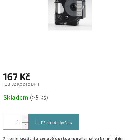
167 Kč
138,02 Kč bez DPH
Měrná
Skladem
(>5 ks)
cena:
Přidat do košíku
Získejte
kvalitní a cenově dostupnou
alternativu k originálním