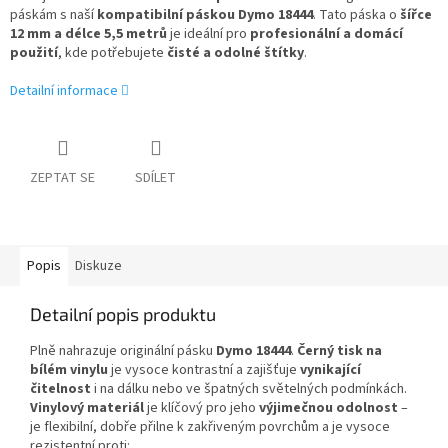
páskám s naší
kompatibilní páskou Dymo
18444
. Tato páska o
šířce
12 mm a délce 5,5 metrů
je ideální pro
profesionální a domácí
použití
, kde potřebujete
čisté a odolné štítky
.
Detailní informace
ZEPTAT SE
SDÍLET
Popis
Diskuze
Detailní popis produktu
Plně nahrazuje originální pásku
Dymo 18444
.
Černý tisk na
bílém vinylu
je vysoce kontrastní a zajišťuje
vynikající
čitelnost
i na dálku nebo ve špatných světelných podmínkách.
Vinylový materiál
je klíčový pro jeho
výjimečnou odolnost
–
je flexibilní, dobře přilne k zakřiveným povrchům a je vysoce
rezistentní proti: