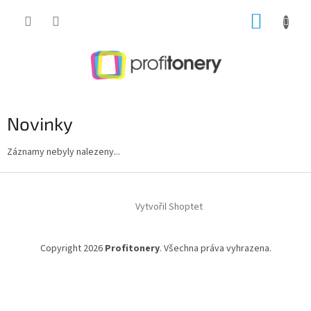
Přejít
NÁKUP
na
obsah
KOŠÍK
Novinky
Záznamy nebyly nalezeny...
Z
á
Vytvořil Shoptet
p
a
t
Copyright 2026
Profitonery
. Všechna práva vyhrazena.
í