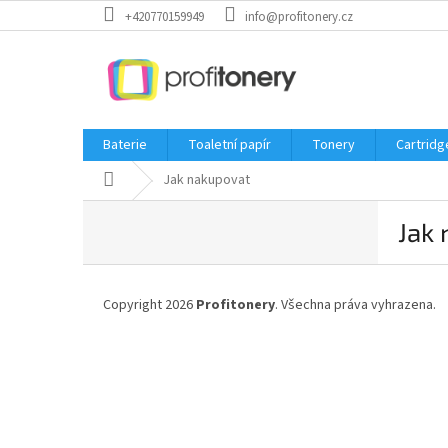
Přejít
+420770159949
info@profitonery.cz
na
obsah
Baterie
Toaletní papír
Tonery
Cartridg
Domů
Jak nakupovat
P
Jak
o
s
Z
t
á
r
Copyright 2026
Profitonery
. Všechna práva vyhrazena.
p
a
a
n
t
n
í
í
p
a