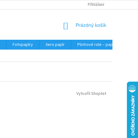
Přihlášení
NÁKUPNÍ
Prázdný košík
KOŠÍK
Fotopapíry
Xero papír
Plotrové role – papír do plotru A0
Vytvořil Shoptet