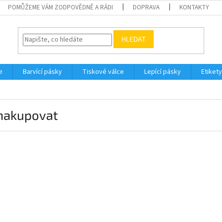
POMŮŽEME VÁM ZODPOVĚDNĚ A RÁDI
DOPRAVA
KONTAKTY
HLEDAT
e
Barvící pásky
Tiskové válce
Lepící pásky
Etikety
 nakupovat