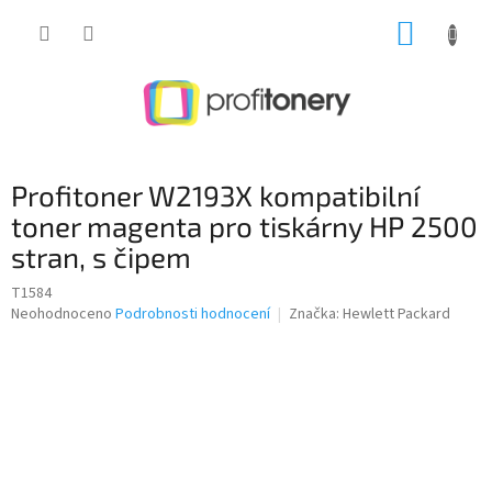
Přejít
NÁKUP
na
obsah
KOŠÍK
Profitoner W2193X kompatibilní
toner magenta pro tiskárny HP 2500
stran, s čipem
T1584
Průměrné
Neohodnoceno
Podrobnosti hodnocení
Značka:
Hewlett Packard
hodnocení
produktu
je
0,0
z
5
hvězdiček.