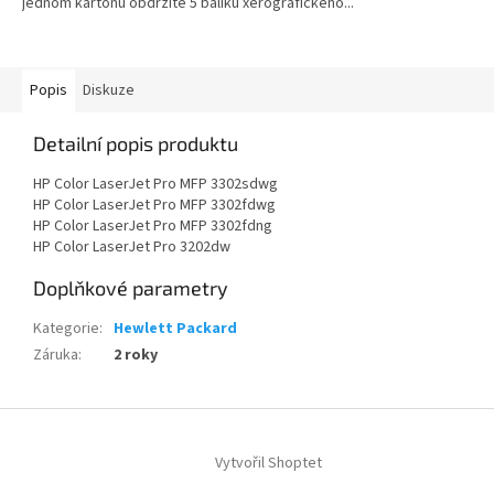
jednom kartonu obdržíte 5 balíku xerografického...
Popis
Diskuze
Detailní popis produktu
HP Color LaserJet Pro MFP 3302sdwg
HP Color LaserJet Pro MFP 3302fdwg
HP Color LaserJet Pro MFP 3302fdng
HP Color LaserJet Pro 3202dw
Doplňkové parametry
Kategorie
:
Hewlett Packard
Záruka
:
2 roky
Z
á
Vytvořil Shoptet
p
a