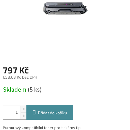
797 Kč
658,68 Kč bez DPH
Měrná
Skladem
(5 ks)
cena:
Přidat do košíku
Purpurový kompatibilní toner pro tiskárny Hp.