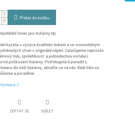
Přidat do košíku
patibilní toner pro tiskárny Hp.
lní kazeta s vysoce kvalitním tiskem a se srovnatelným
tisknutých stran s originální náplní. Zaručujeme naprosto
mový tisk, spolehlivost a jednoduchou instalaci.
roti poškození tiskárny. Potřebujete-li poradit s
oneru do Vaší tiskárny, obraťte se na nás. Rádi Vám se
ůžeme a poradíme.
informace
ZEPTAT SE
SDÍLET