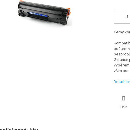
Černý kom
Kompatibi
počtem vy
bezproblé
Garance p
výběrem t
vším pom
Detailní 
TISK
sející produkty