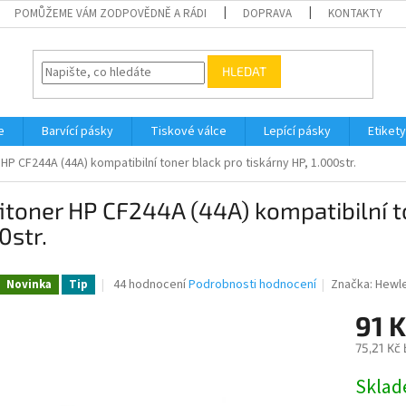
POMŮŽEME VÁM ZODPOVĚDNĚ A RÁDI
DOPRAVA
KONTAKTY
HLEDAT
e
Barvící pásky
Tiskové válce
Lepící pásky
Etikety
 HP CF244A (44A) kompatibilní toner black pro tiskárny HP, 1.000str.
itoner HP CF244A (44A) kompatibilní to
0str.
Průměrné
44 hodnocení
Podrobnosti hodnocení
Značka:
Hewle
Novinka
Tip
hodnocení
produktu
91 K
je
75,21 Kč
3,2
z
Měrná
Skla
5
cena:
hvězdiček.