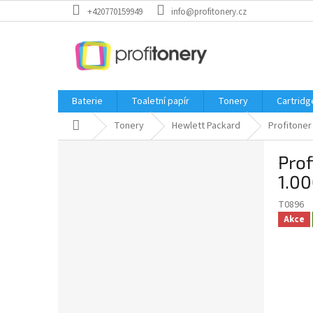
Přejít
+420770159949
info@profitonery.cz
na
obsah
Baterie
Toaletní papír
Tonery
Cartridg
Domů
Tonery
Hewlett Packard
Profitoner
P
Prof
o
s
1.00
t
T0896
r
Akce
a
n
n
í
p
a