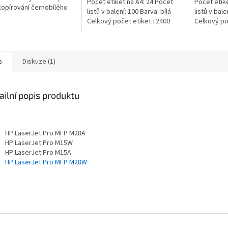
Počet etiket na A4: 24 Počet
Počet etike
 kopírování černobílého
listů v balení: 100 Barva: bílá
listů v bale
 V jednom kartonu
Celkový počet etiket : 2400
Celkový poč
te 5 balíku
afického...
s
Diskuze (1)
ailní popis produktu
HP LaserJet Pro MFP M28A
HP LaserJet Pro M15W
HP LaserJet Pro M15A
HP LaserJet Pro MFP M28W