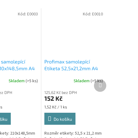
Kód:
E0003
Kód:
E0010
 samolepící
Profimax samolepící
210x148,5mm A4
Etiketa 52,5x21,2mm A4
s v krabici 1/2
bílá 100ks v krabici 1/52
Skladem
(>5 ks)
Skladem
(>5 ks)
 samolepící
Profimax samolepící
Další
produkt
5mm bílé 100
52,5x21,2mm bílé 100listů
bez DPH
125,62 Kč bez DPH
abici
v krabici
152 Kč
Měrná
ks
1,52 Kč / 1 ks
cena:
šíku
Do košíku
ikety: 210x148,5mm
Rozměr etikety: 52,5 x 21,2 mm