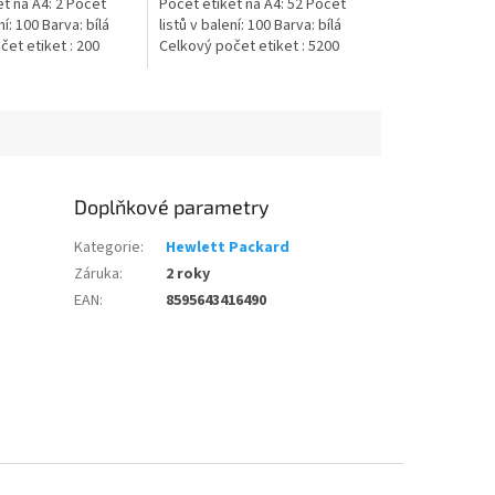
t na A4: 2 Počet
Počet etiket na A4: 52 Počet
ní: 100 Barva: bílá
listů v balení: 100 Barva: bílá
et etiket : 200
Celkový počet etiket : 5200
Doplňkové parametry
Kategorie
:
Hewlett Packard
Záruka
:
2 roky
EAN
:
8595643416490