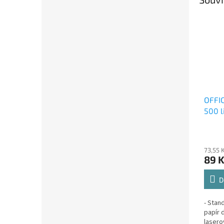
OFFIC
500 l
73,55 
89 
D
- Stan
papír 
lasero