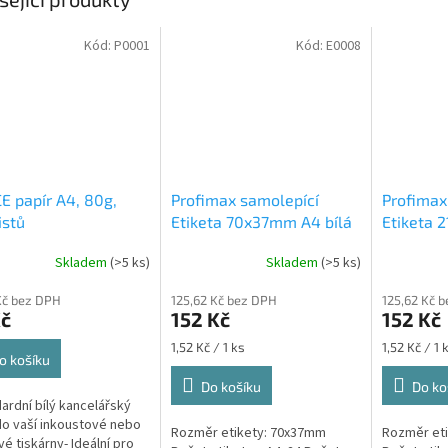
Kód:
P0001
Kód:
E0008
E papír A4, 80g,
Profimax samolepící
Profimax
istů
Etiketa 70x37mm A4 bílá
Etiketa 
100ks v krabici 1/24
bílá 100k
Skladem
(>5 ks)
Skladem
(>5 ks)
Profimax samolepící
Profimax
70x37mm bílé 100 listů v
210x148,
Kč bez DPH
125,62 Kč bez DPH
125,62 Kč 
krabici
listů v kr
Kč
152 Kč
152 Kč
Měrná
Měrná
1,52 Kč / 1 ks
1,52 Kč / 1 
o košíku
cena:
cena:
Do košíku
Do ko
dardní bílý kancelářský
do vaší inkoustové nebo
Rozměr etikety: 70x37mm
Rozměr et
vé tiskárny- Ideální pro