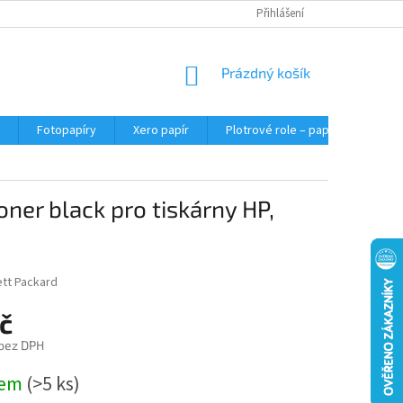
Přihlášení
NÁKUPNÍ
Prázdný košík
KOŠÍK
Fotopapíry
Xero papír
Plotrové role – papír do plotru A0
ner black pro tiskárny HP,
tt Packard
č
 bez DPH
dem
(>5 ks)