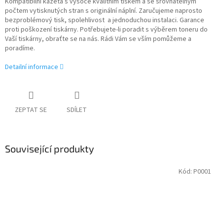
Kompatibilní kazeta s vysoce kvalitním tiskem a se srovnatelným
počtem vytisknutých stran s originální náplní. Zaručujeme naprosto
bezproblémový tisk, spolehlivost a jednoduchou instalaci. Garance
proti poškození tiskárny. Potřebujete-li poradit s výběrem toneru do
Vaší tiskárny, obraťte se na nás. Rádi Vám se vším pomůžeme a
poradíme.
Detailní informace
ZEPTAT SE
SDÍLET
Související produkty
Kód:
P0001