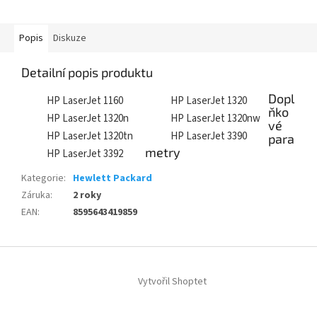
Popis
Diskuze
Detailní popis produktu
Dopl
HP LaserJet 1160
HP LaserJet 1320
ňko
HP LaserJet 1320n
HP LaserJet 1320nw
vé
HP LaserJet 1320tn
HP LaserJet 3390
para
metry
HP LaserJet 3392
Kategorie
:
Hewlett Packard
Záruka
:
2 roky
EAN
:
8595643419859
Z
á
Vytvořil Shoptet
p
a
t