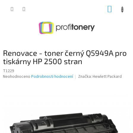
Přejít
NÁKUP
na
obsah
KOŠÍK
Renovace - toner černý Q5949A pro
tiskárny HP 2500 stran
T1229
Průměrné
Neohodnoceno
Podrobnosti hodnocení
Značka:
Hewlett Packard
hodnocení
produktu
je
0,0
z
5
hvězdiček.