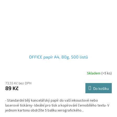
OFFICE papír A4, 80g, 500 listů
Skladem
(>5 ks)
73,55 Kč bez DPH
89 Kč
Do košíku
- Standardní bílý kancelářský papír do vaší inkoustové nebo
laserové tiskárny- Ideální pro tisk a kopírování černobílého textu- V
jednom kartonu obdržíte 5 balíku xerografického...