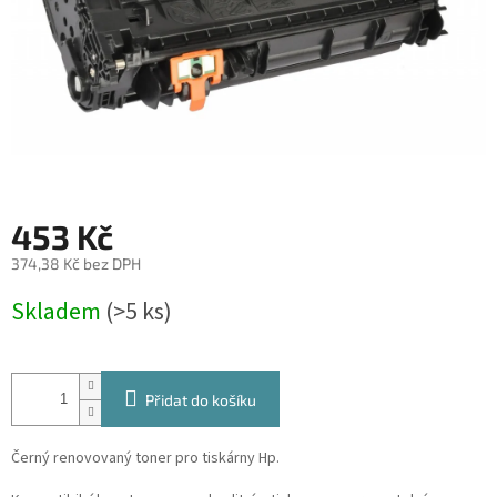
453 Kč
374,38 Kč bez DPH
Měrná
Skladem
(>5 ks)
cena:
Přidat do košíku
Černý renovovaný toner pro tiskárny Hp.