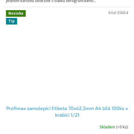
jednom kartonu obdržíte 5 balíku xerografického...
Kód:
E0014
Novinka
Tip
Profimax samolepící Etiketa 70x42,3mm A4 bílá 100ks v
krabici 1/21
Skladem
(>5 ks)