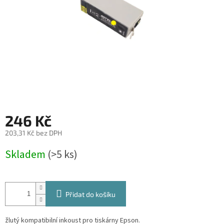
246 Kč
203,31 Kč bez DPH
Měrná
Skladem
(>5 ks)
cena:
Přidat do košíku
žlutý kompatibilní inkoust pro tiskárny Epson.