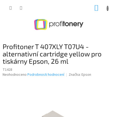
Přejít
NÁKUP
na
obsah
KOŠÍK
Profitoner T 407XLY T07U4 -
alternativní cartridge yellow pro
tiskárny Epson, 26 ml
T1428
Průměrné
Neohodnoceno
Podrobnosti hodnocení
Značka:
Epson
hodnocení
produktu
je
0,0
z
5
hvězdiček.