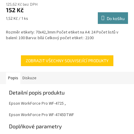
125,62 Kč bez DPH
152 Kč
Měrná
1,52 Kč / 1 ks
Do košíku
cena:
Rozměr etikety: 70x42,3mm Počet etiket na A4: 24 Počet listů v
balení: 100 Barva: bílá Celkový počet etiket : 2100
ZOBRAZIT VŠECHNY SOUVISEJÍCÍ PRODUKTY
Popis
Diskuze
Detailní popis produktu
Epson WorkForce Pro WF-4725 ,
Epson WorkForce Pro WF-4745DTWF
Doplňkové parametry