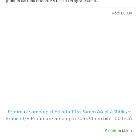
jednom kartonu obdržíte 5 balíku xerografického...
Kód:
E0004
Profimax samolepící Etiketa 105x74mm A4 bílá 100ks v
krabici 1/8
Profimax samolepící 105x74mm bílé 100 listů
v krabici
Skladem
(4 ks)