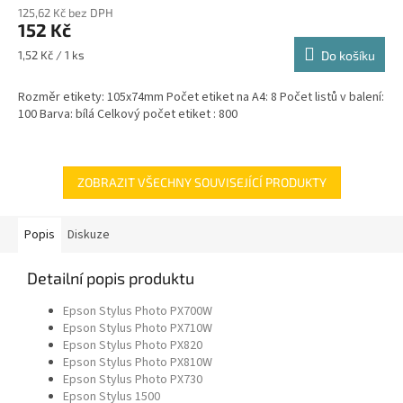
125,62 Kč bez DPH
152 Kč
Měrná
1,52 Kč / 1 ks
Do košíku
cena:
Rozměr etikety: 105x74mm Počet etiket na A4: 8 Počet listů v balení:
100 Barva: bílá Celkový počet etiket : 800
ZOBRAZIT VŠECHNY SOUVISEJÍCÍ PRODUKTY
Popis
Diskuze
Detailní popis produktu
Epson Stylus Photo PX700W
Epson Stylus Photo PX710W
Epson Stylus Photo PX820
Epson Stylus Photo PX810W
Epson Stylus Photo PX730
Epson Stylus 1500