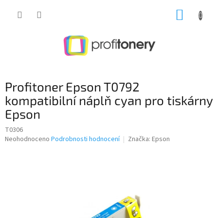
Přejít
NÁKUP
na
obsah
KOŠÍK
Profitoner Epson T0792
kompatibilní náplň cyan pro tiskárny
Epson
T0306
Průměrné
Neohodnoceno
Podrobnosti hodnocení
Značka:
Epson
hodnocení
produktu
je
0,0
z
5
hvězdiček.