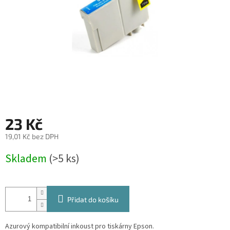
23 Kč
19,01 Kč bez DPH
Měrná
Skladem
(>5 ks)
cena:
Přidat do košíku
Azurový kompatibilní inkoust pro tiskárny Epson.