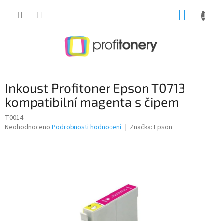
Přejít
NÁKUP
na
obsah
KOŠÍK
Inkoust Profitoner Epson T0713
kompatibilní magenta s čipem
T0014
Průměrné
Neohodnoceno
Podrobnosti hodnocení
Značka:
Epson
hodnocení
produktu
je
0,0
z
5
hvězdiček.