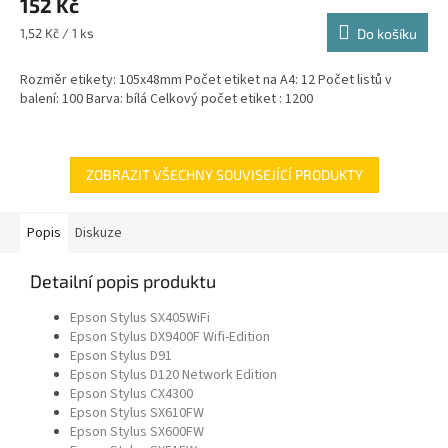
152 Kč
Měrná
1,52 Kč / 1 ks
Do košíku
cena:
Rozměr etikety: 105x48mm Počet etiket na A4: 12 Počet listů v
balení: 100 Barva: bílá Celkový počet etiket : 1200
ZOBRAZIT VŠECHNY SOUVISEJÍCÍ PRODUKTY
Popis
Diskuze
Detailní popis produktu
Epson Stylus SX405WiFi
Epson Stylus DX9400F Wifi-Edition
Epson Stylus D91
Epson Stylus D120 Network Edition
Epson Stylus CX4300
Epson Stylus SX610FW
Epson Stylus SX600FW