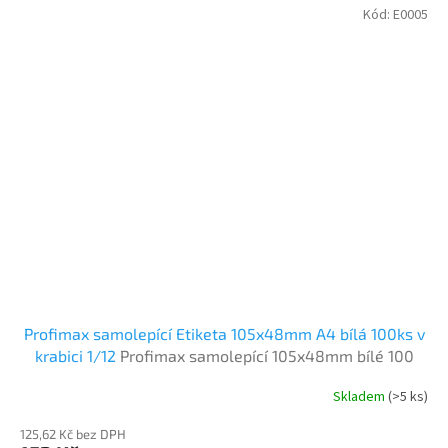
Kód:
E0005
Profimax samolepící Etiketa 105x48mm A4 bílá 100ks v
krabici 1/12
Profimax samolepící 105x48mm bílé 100
listů v krabici
Skladem
(>5 ks)
125,62 Kč bez DPH