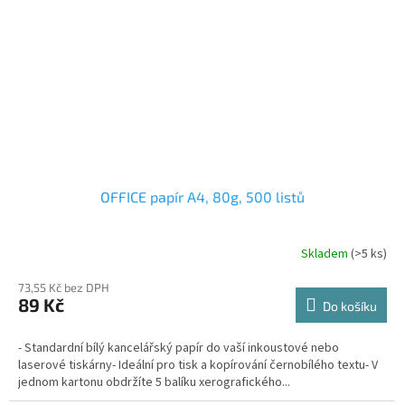
OFFICE papír A4, 80g, 500 listů
Skladem
(>5 ks)
73,55 Kč bez DPH
89 Kč
Do košíku
- Standardní bílý kancelářský papír do vaší inkoustové nebo
laserové tiskárny- Ideální pro tisk a kopírování černobílého textu- V
jednom kartonu obdržíte 5 balíku xerografického...