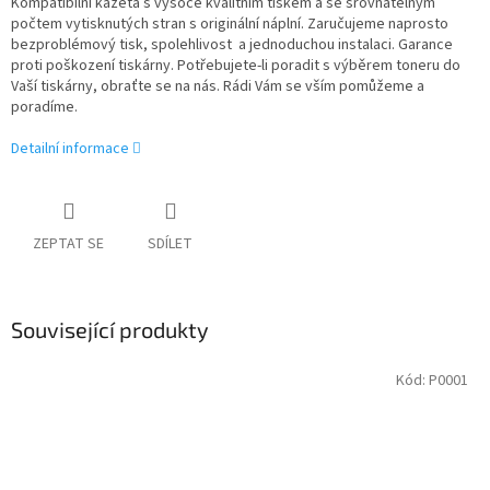
Kompatibilní kazeta s vysoce kvalitním tiskem a se srovnatelným
počtem vytisknutých stran s originální náplní. Zaručujeme naprosto
bezproblémový tisk, spolehlivost a jednoduchou instalaci. Garance
proti poškození tiskárny. Potřebujete-li poradit s výběrem toneru do
Vaší tiskárny, obraťte se na nás. Rádi Vám se vším pomůžeme a
poradíme.
Detailní informace
ZEPTAT SE
SDÍLET
Související produkty
Kód:
P0001