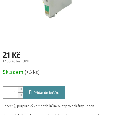
21 Kč
17,36 Kč bez DPH
Měrná
Skladem
(>5 ks)
cena:
Přidat do košíku
Červený, purpurový kompatibilní inkoust pro tiskárny Epson.