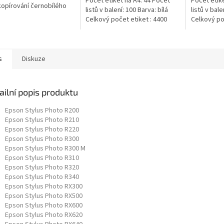
Počet etiket na A4: 44 Počet
Počet etike
 kopírování černobílého
listů v balení: 100 Barva: bílá
listů v bale
 V jednom kartonu
Celkový počet etiket : 4400
Celkový poč
te 5 balíku
afického...
s
Diskuze
ailní popis produktu
Epson Stylus Photo R200
Epson Stylus Photo R210
Epson Stylus Photo R220
Epson Stylus Photo R300
Epson Stylus Photo R300 M
Epson Stylus Photo R310
Epson Stylus Photo R320
Epson Stylus Photo R340
Epson Stylus Photo RX300
Epson Stylus Photo RX500
Epson Stylus Photo RX600
Epson Stylus Photo RX620