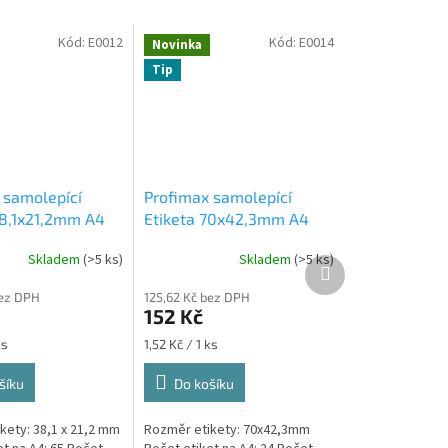
Kód:
E0012
Kód:
E0014
Novinka
Tip
 samolepící
Profimax samolepící
38,1x21,2mm A4
Etiketa 70x42,3mm A4
s v krabici 1/65
bílá 100ks v krabici 1/21
Skladem
(>5 ks)
Skladem
(>5 ks)
Další
produkt
bez DPH
125,62 Kč bez DPH
152 Kč
Měrná
ks
1,52 Kč / 1 ks
cena:
šíku
Do košíku
kety: 38,1 x 21,2 mm
Rozměr etikety: 70x42,3mm