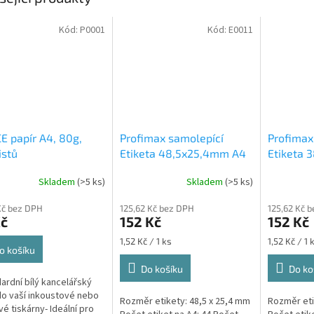
Kód:
P0001
Kód:
E0011
E papír A4, 80g,
Profimax samolepící
Profimax
istů
Etiketa 48,5x25,4mm A4
Etiketa 
bílá 100ks v krabici 1/44
bílá 100k
Skladem
(>5 ks)
Skladem
(>5 ks)
Profimax samolepící
48,5x25,4mm bílé 100
Kč bez DPH
125,62 Kč bez DPH
125,62 Kč 
listů v krabici
Kč
152 Kč
152 Kč
Měrná
Měrná
1,52 Kč / 1 ks
1,52 Kč / 1 
o košíku
cena:
cena:
Do košíku
Do ko
dardní bílý kancelářský
do vaší inkoustové nebo
Rozměr etikety: 48,5 x 25,4 mm
Rozměr eti
vé tiskárny- Ideální pro