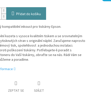
Přidat do košíku
 kompatibilní inkoust pro tiskárny Epson.
lní kazeta s vysoce kvalitním tiskem a se srovnatelným
tisknutých stran s originální náplní. Zaručujeme naprosto
mový tisk, spolehlivost a jednoduchou instalaci.
roti poškození tiskárny. Potřebujete-li poradit s
oneru do Vaší tiskárny, obraťte se na nás. Rádi Vám se
ůžeme a poradíme.
informace
ZEPTAT SE
SDÍLET