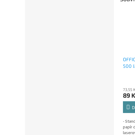
OFFIC
500 l
73,55 
89 
D
- Stan
papír 
lasero