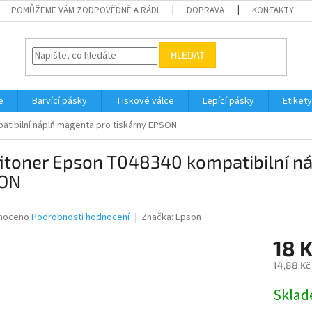
POMŮŽEME VÁM ZODPOVĚDNĚ A RÁDI
DOPRAVA
KONTAKTY
HLEDAT
e
Barvící pásky
Tiskové válce
Lepící pásky
Etikety
atibilní náplň magenta pro tiskárny EPSON
itoner Epson T048340 kompatibilní ná
ON
né
noceno
Podrobnosti hodnocení
Značka:
Epson
ní
18 
u
14,88 Kč
Měrná
Skla
cena:
ek.