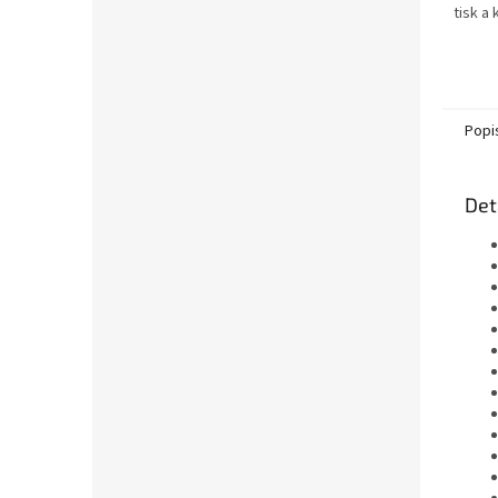
tisk a
textu-
obdrží
xerogr
Popi
Det