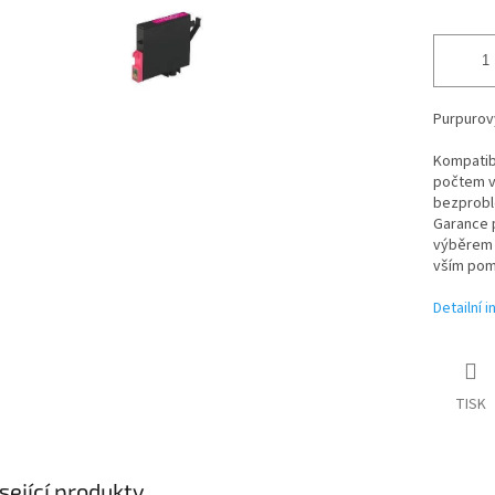
Purpurový
Kompatibi
počtem vy
bezproblé
Garance p
výběrem t
vším pom
Detailní 
TISK
sející produkty