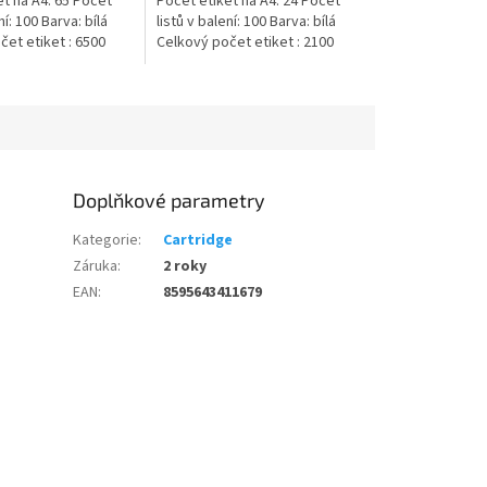
t na A4: 65 Počet
Počet etiket na A4: 24 Počet
ní: 100 Barva: bílá
listů v balení: 100 Barva: bílá
et etiket : 6500
Celkový počet etiket : 2100
Doplňkové parametry
Kategorie
:
Cartridge
Záruka
:
2 roky
EAN
:
8595643411679