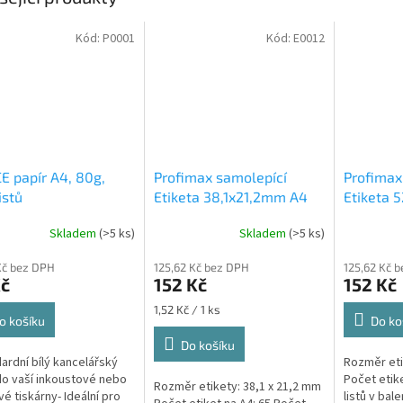
Kód:
P0001
Kód:
E0012
E papír A4, 80g,
Profimax samolepící
Profimax
istů
Etiketa 38,1x21,2mm A4
Etiketa 
bílá 100ks v krabici 1/65
bílá 100k
Skladem
(>5 ks)
Skladem
(>5 ks)
Profimax
52,5x29,
Kč bez DPH
125,62 Kč bez DPH
125,62 Kč 
listů v kr
Kč
152 Kč
152 Kč
Měrná
1,52 Kč / 1 ks
o košíku
Do ko
cena:
Do košíku
dardní bílý kancelářský
Rozměr eti
do vaší inkoustové nebo
Počet etike
Rozměr etikety: 38,1 x 21,2 mm
vé tiskárny- Ideální pro
listů v bale