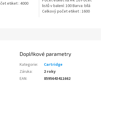
Počet etiket na A4: 16 Počet
et etiket : 4000
listů v balení: 100 Barva: bílá
Celkový počet etiket : 1600
Doplňkové parametry
Kategorie
:
Cartridge
Záruka
:
2 roky
EAN
:
8595643411662