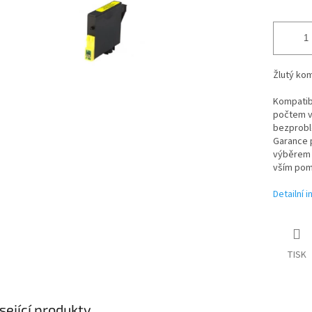
Žlutý kom
Kompatibi
počtem vy
bezproblé
Garance p
výběrem t
vším pom
Detailní 
TISK
sející produkty