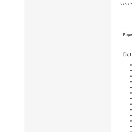
tisk a
textu-
obdrží
xerogr
Popi
Det