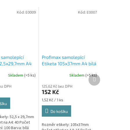
Kód:
E0009
Kód:
E0007
 samolepící
Profimax samolepící
52,5x29,7mm A4
Etiketa 105x37mm A4 bílá
s v krabici 1/40
100ks v krabici 1/16
Skladem
(>5 ks)
Skladem
(>5 ks)
 samolepící
Profimax samolepící
Další
produkt
7mm bílé 100
105x37mm bílé 100 listů v
bez DPH
125,62 Kč bez DPH
abici
krabici
152 Kč
Měrná
1,52 Kč / 1 ks
šíku
cena:
Do košíku
kety: 52,5 x 29,7mm
t na A4: 40 Počet
Rozměr etikety: 105x37mm
ní: 100 Barva: bílá