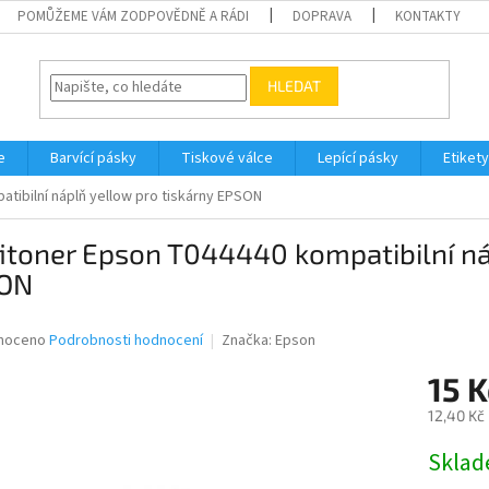
POMŮŽEME VÁM ZODPOVĚDNĚ A RÁDI
DOPRAVA
KONTAKTY
HLEDAT
e
Barvící pásky
Tiskové válce
Lepící pásky
Etikety
tibilní náplň yellow pro tiskárny EPSON
itoner Epson T044440 kompatibilní ná
ON
né
noceno
Podrobnosti hodnocení
Značka:
Epson
ní
15 K
u
12,40 Kč
Měrná
Skla
cena:
ek.