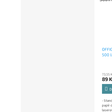
OFFIC
500 l
73,55 
89 
D
- Stan
papír 
lasero