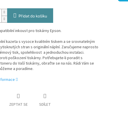
Přidat do košíku
patibilní inkoust pro tiskárny Epson.
lní kazeta s vysoce kvalitním tiskem a se srovnatelným
tisknutých stran s originální náplní. Zaručujeme naprosto
mový tisk, spolehlivost a jednoduchou instalaci.
roti poškození tiskárny. Potřebujete-li poradit s
oneru do Vaší tiskárny, obraťte se na nás. Rádi Vám se
ůžeme a poradíme.
informace
ZEPTAT SE
SDÍLET