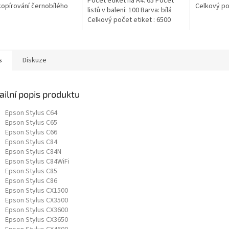
Počet etiket na A4: 65 Počet
 kopírování černobílého
Celkový poč
listů v balení: 100 Barva: bílá
 V jednom kartonu
Celkový počet etiket : 6500
te 5 balíku
afického...
s
Diskuze
ailní popis produktu
Epson Stylus C64
Epson Stylus C65
Epson Stylus C66
Epson Stylus C84
Epson Stylus C84N
Epson Stylus C84WiFi
Epson Stylus C85
Epson Stylus C86
Epson Stylus CX1500
Epson Stylus CX3500
Epson Stylus CX3600
Epson Stylus CX3650