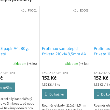
Kód:
P0001
Kód:
E0003
E papír A4, 80g,
Profimax samolepící
Profimax
istů
Etiketa 210x148,5mm A4
Etiketa 
bílá 100ks v krabici 1/2
100ks v k
Skladem
(>5 ks)
Skladem
(>5 ks)
Profimax samolepící
Profimax
210x148,5mm bílé 100
105x74mm
Kč bez DPH
125,62 Kč bez DPH
125,62 Kč 
listů v krabici
krabici
Kč
152 Kč
152 Kč
Měrná
Měrná
1,52 Kč / 1 ks
1,52 Kč / 1 
o košíku
cena:
cena:
Do košíku
Do ko
dardní bílý kancelářský
do vaší inkoustové nebo
Rozměr etikety: 210x148,5mm
Rozměr et
vé tiskárny- Ideální pro