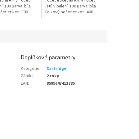
t na A4: 8 Počet
Počet etiket na A4: 4 Počet
ní: 100 Barva: bílá
listů v balení: 100 Barva: bílá
et etiket : 800
Celkový počet etiket : 400
Doplňkové parametry
Kategorie
:
Cartridge
Záruka
:
2 roky
EAN
:
8595643411785