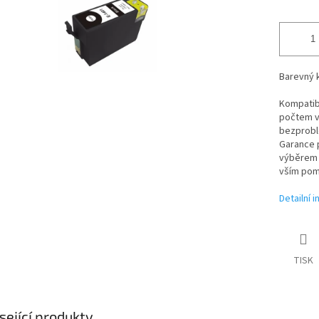
Barevný k
Kompatibi
počtem vy
bezproblé
Garance p
výběrem t
vším pom
Detailní 
TISK
sející produkty