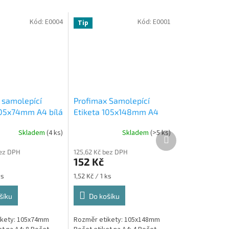
Kód:
E0004
Kód:
E0001
Tip
 samolepící
Profimax Samolepící
105x74mm A4 bílá
Etiketa 105x148mm A4
rabici 1/8
bílá 100ks v krabici 1/4
Skladem
(4 ks)
Skladem
(>5 ks)
Průměrné
 samolepící
Emy 8588002038082
Další
hodnocení
produkt
 bílé 100 listů v
samolepící bílé A4 105 x
bez DPH
125,62 Kč bez DPH
produktu
148,5 mm 100 listů
152 Kč
je
5,0
Měrná
ks
1,52 Kč / 1 ks
z
cena:
5
šíku
Do košíku
hvězdiček.
ikety: 105x74mm
Rozměr etikety: 105x148mm