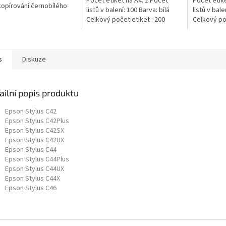
Počet etiket na A4: 2 Počet
Počet etike
 kopírování černobílého
listů v balení: 100 Barva: bílá
listů v bale
 V jednom kartonu
Celkový počet etiket : 200
Celkový poč
te 5 balíku
afického...
s
Diskuze
ailní popis produktu
Epson Stylus C42
Epson Stylus C42Plus
Epson Stylus C42SX
Epson Stylus C42UX
Epson Stylus C44
Epson Stylus C44Plus
Epson Stylus C44UX
Epson Stylus C44X
Epson Stylus C46