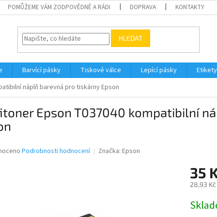
POMŮŽEME VÁM ZODPOVĚDNĚ A RÁDI
DOPRAVA
KONTAKTY
HLEDAT
e
Barvící pásky
Tiskové válce
Lepící pásky
Etikety
tibilní náplň barevná pro tiskárny Epson
itoner Epson T037040 kompatibilní ná
on
né
noceno
Podrobnosti hodnocení
Značka:
Epson
ní
35 
u
28,93 Kč
Měrná
Skla
cena:
ek.