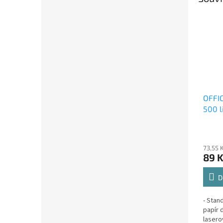
OFFIC
500 l
73,55 
89 
D
- Stan
papír 
lasero