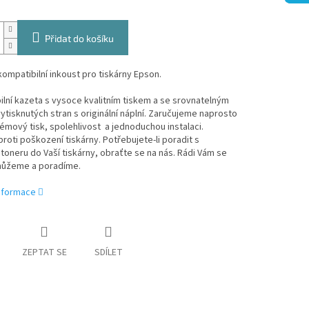
Přidat do košíku
ompatibilní inkoust pro tiskárny Epson.
lní kazeta s vysoce kvalitním tiskem a se srovnatelným
tisknutých stran s originální náplní. Zaručujeme naprosto
mový tisk, spolehlivost a jednoduchou instalaci.
roti poškození tiskárny. Potřebujete-li poradit s
oneru do Vaší tiskárny, obraťte se na nás. Rádi Vám se
ůžeme a poradíme.
informace
ZEPTAT SE
SDÍLET