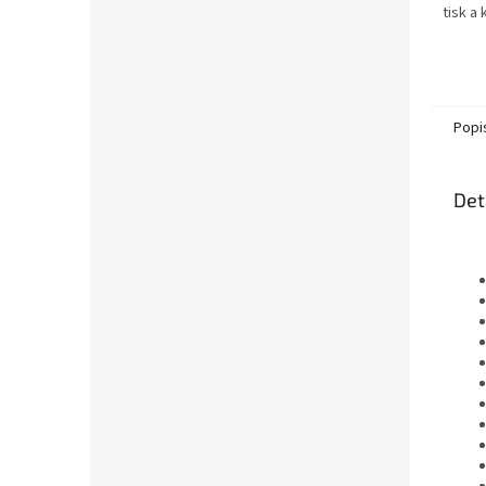
tisk a
textu-
obdrží
xerogr
Popi
Det