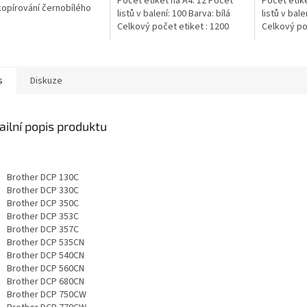
Počet etiket na A4: 12 Počet
Počet etike
 kopírování černobílého
listů v balení: 100 Barva: bílá
listů v bale
 V jednom kartonu
Celkový počet etiket : 1200
Celkový poč
te 5 balíku
afického...
s
Diskuze
ailní popis produktu
Brother DCP 130C
Brother DCP 330C
Brother DCP 350C
Brother DCP 353C
Brother DCP 357C
Brother DCP 535CN
Brother DCP 540CN
Brother DCP 560CN
Brother DCP 680CN
Brother DCP 750CW