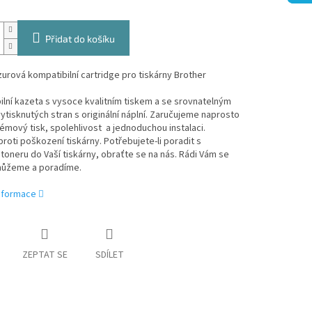
Přidat do košíku
urová kompatibilní cartridge pro tiskárny Brother
lní kazeta s vysoce kvalitním tiskem a se srovnatelným
tisknutých stran s originální náplní. Zaručujeme naprosto
mový tisk, spolehlivost a jednoduchou instalaci.
roti poškození tiskárny. Potřebujete-li poradit s
oneru do Vaší tiskárny, obraťte se na nás. Rádi Vám se
ůžeme a poradíme.
informace
ZEPTAT SE
SDÍLET