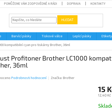
POMŮŽEME VÁM ZODPOVĚDNĚ A RÁDI
DOPRAVA
KONTAKTY
HLEDAT
e
Barvící pásky
Tiskové válce
Lepící pásky
Etikety
00 kompatibilní cyan pro tiskárny Brother, 36ml
ust Profitoner Brother LC1000 kompati
her, 36ml
né
noceno
Podrobnosti hodnocení
Značka:
Brother
ní
15 K
u
12,40 Kč
Měrná
Skla
cena:
ek.