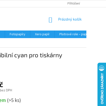
Přihlášení
NÁKUPNÍ
Prázdný košík
KOŠÍK
Fotopapíry
Xero papír
Plotrové role – papír do plotru A0
bilní cyan pro tiskárny
č
 bez DPH
dem
(>5 ks)