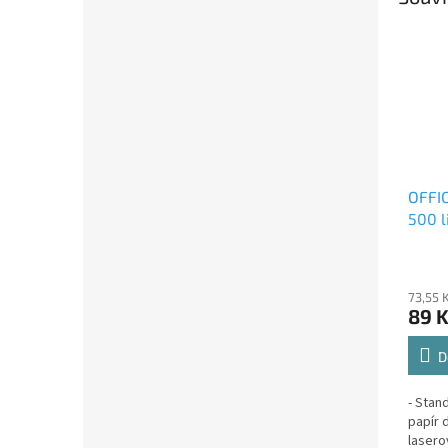
OFFIC
500 l
73,55 
89 
D
- Stan
papír 
lasero