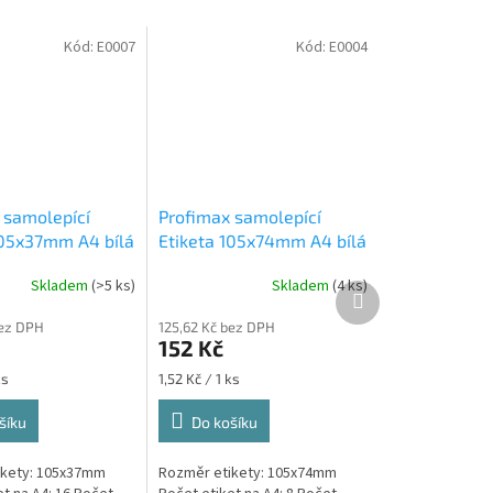
Kód:
E0007
Kód:
E0004
 samolepící
Profimax samolepící
105x37mm A4 bílá
Etiketa 105x74mm A4 bílá
rabici 1/16
100ks v krabici 1/8
Skladem
(>5 ks)
Skladem
(4 ks)
 samolepící
Profimax samolepící
Další
produkt
 bílé 100 listů v
105x74mm bílé 100 listů v
bez DPH
125,62 Kč bez DPH
krabici
152 Kč
Měrná
ks
1,52 Kč / 1 ks
cena:
šíku
Do košíku
ikety: 105x37mm
Rozměr etikety: 105x74mm