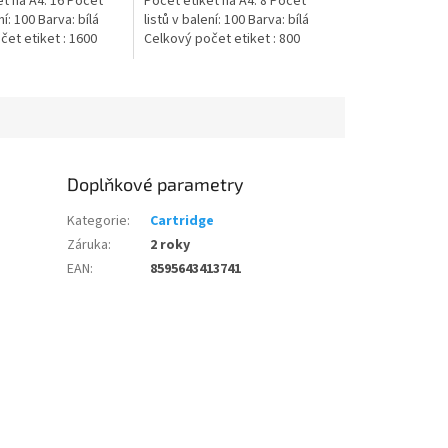
t na A4: 16 Počet
Počet etiket na A4: 8 Počet
ní: 100 Barva: bílá
listů v balení: 100 Barva: bílá
et etiket : 1600
Celkový počet etiket : 800
Doplňkové parametry
Kategorie
:
Cartridge
Záruka
:
2 roky
EAN
:
8595643413741