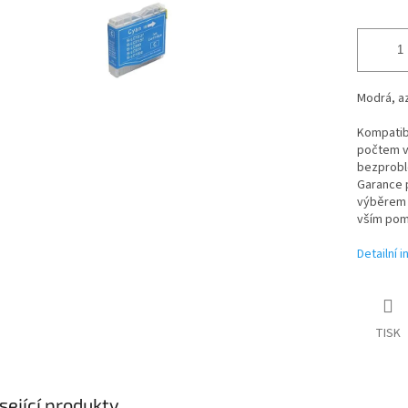
Modrá, az
Kompatibi
počtem vy
bezproblé
Garance p
výběrem t
vším pom
Detailní 
TISK
sející produkty