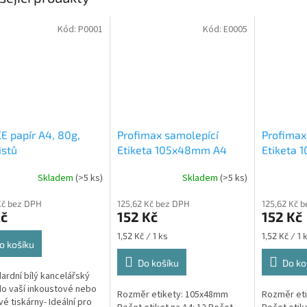
Kód:
P0001
Kód:
E0005
E papír A4, 80g,
Profimax samolepící
Profimax
istů
Etiketa 105x48mm A4
Etiketa 
bílá 100ks v krabici 1/12
100ks v k
Skladem
(>5 ks)
Skladem
(>5 ks)
Profimax samolepící
Profimax
105x48mm bílé 100 listů
105x37mm
Kč bez DPH
125,62 Kč bez DPH
125,62 Kč 
v krabici
krabici
Kč
152 Kč
152 Kč
Měrná
Měrná
1,52 Kč / 1 ks
1,52 Kč / 1 
o košíku
cena:
cena:
Do košíku
Do ko
dardní bílý kancelářský
do vaší inkoustové nebo
Rozměr etikety: 105x48mm
Rozměr et
vé tiskárny- Ideální pro