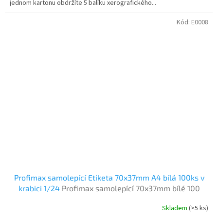
jednom kartonu obdržíte 5 balíku xerografického...
Kód:
E0008
Profimax samolepící Etiketa 70x37mm A4 bílá 100ks v
krabici 1/24
Profimax samolepící 70x37mm bílé 100
listů v krabici
Skladem
(>5 ks)