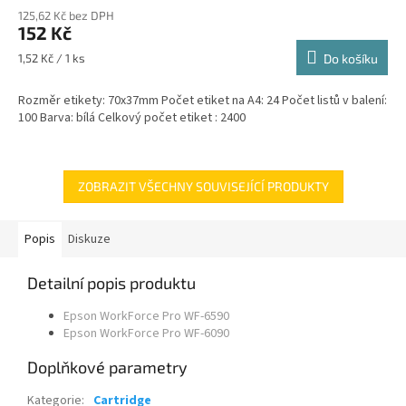
125,62 Kč bez DPH
152 Kč
Měrná
1,52 Kč / 1 ks
Do košíku
cena:
Rozměr etikety: 70x37mm Počet etiket na A4: 24 Počet listů v balení:
100 Barva: bílá Celkový počet etiket : 2400
ZOBRAZIT VŠECHNY SOUVISEJÍCÍ PRODUKTY
Popis
Diskuze
Detailní popis produktu
Epson WorkForce Pro WF-6590
Epson WorkForce Pro WF-6090
Doplňkové parametry
Kategorie
:
Cartridge