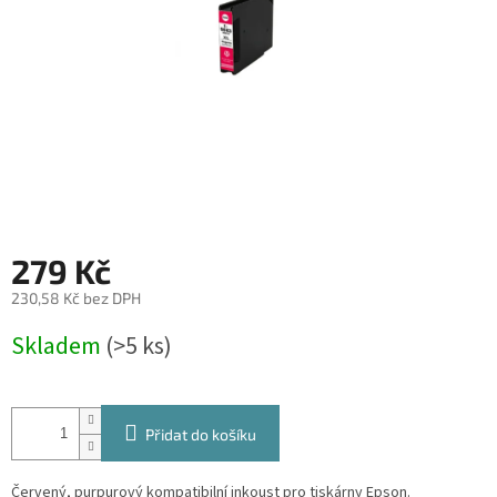
279 Kč
230,58 Kč bez DPH
Měrná
Skladem
(>5 ks)
cena:
Přidat do košíku
Červený, purpurový kompatibilní inkoust pro tiskárny Epson.