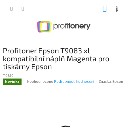
Přejít
NÁKUP
na
obsah
KOŠÍK
Profitoner Epson T9083 xl
kompatibilní náplň Magenta pro
tiskárny Epson
T0950
Průměrné
Neohodnoceno
Podrobnosti hodnocení
Značka:
Epson
Novinka
hodnocení
produktu
je
0,0
z
5
hvězdiček.