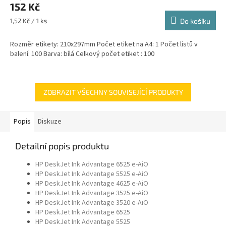
152 Kč
Měrná
1,52 Kč / 1 ks
Do košíku
cena:
Rozměr etikety: 210x297mm Počet etiket na A4: 1 Počet listů v
balení: 100 Barva: bílá Celkový počet etiket : 100
ZOBRAZIT VŠECHNY SOUVISEJÍCÍ PRODUKTY
Popis
Diskuze
Detailní popis produktu
HP DeskJet Ink Advantage 6525 e-AiO
HP DeskJet Ink Advantage 5525 e-AiO
HP DeskJet Ink Advantage 4625 e-AiO
HP DeskJet Ink Advantage 3525 e-AiO
HP DeskJet Ink Advantage 3520 e-AiO
HP DeskJet Ink Advantage 6525
HP DeskJet Ink Advantage 5525