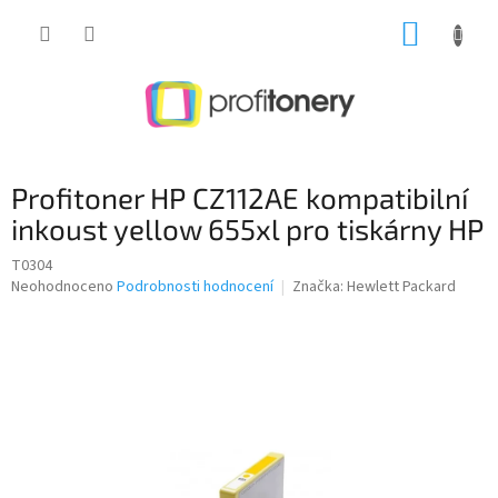
Přejít
NÁKUP
na
obsah
KOŠÍK
Profitoner HP CZ112AE kompatibilní
inkoust yellow 655xl pro tiskárny HP
T0304
Průměrné
Neohodnoceno
Podrobnosti hodnocení
Značka:
Hewlett Packard
hodnocení
produktu
je
0,0
z
5
hvězdiček.