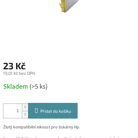
23 Kč
19,01 Kč bez DPH
Měrná
Skladem
(>5 ks)
cena:
Přidat do košíku
Žlutý kompatibilní inkoust pro tiskárny Hp.