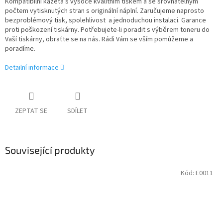
Kompatibilní kazeta s vysoce kvalitním tiskem a se srovnatelným
počtem vytisknutých stran s originální náplní. Zaručujeme naprosto
bezproblémový tisk, spolehlivost a jednoduchou instalaci. Garance
proti poškození tiskárny. Potřebujete-li poradit s výběrem toneru do
Vaší tiskárny, obraťte se na nás. Rádi Vám se vším pomůžeme a
poradíme.
Detailní informace
ZEPTAT SE
SDÍLET
Související produkty
Kód:
E0011