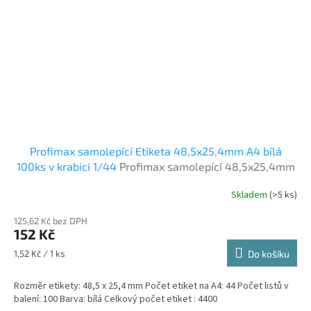
Profimax samolepící Etiketa 48,5x25,4mm A4 bílá
100ks v krabici 1/44
Profimax samolepící 48,5x25,4mm
bílé 100 listů v krabici
Skladem
(>5 ks)
125,62 Kč bez DPH
152 Kč
Měrná
1,52 Kč / 1 ks
Do košíku
cena:
Rozměr etikety: 48,5 x 25,4 mm Počet etiket na A4: 44 Počet listů v
balení: 100 Barva: bílá Celkový počet etiket : 4400