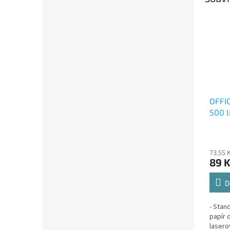
OFFIC
500 l
73,55 
89 
D
- Stan
papír 
lasero