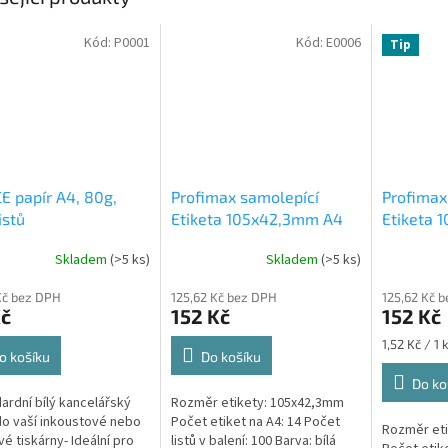
Kód:
P0001
Kód:
E0006
Tip
E papír A4, 80g,
Profimax samolepící
Profimax
istů
Etiketa 105x42,3mm A4
Etiketa 
bílá 100ks v krabici 1/14
bílá 100k
Skladem
(>5 ks)
Skladem
(>5 ks)
Průměrné
Profimax samolepící
Emy 858
hodnocení
105x42,3mm bílé 100
samolepíc
Kč bez DPH
125,62 Kč bez DPH
125,62 Kč 
produktu
listů v krabici
148,5 mm
Kč
152 Kč
152 Kč
je
5,0
Měrná
1,52 Kč / 1 
z
o košíku
Do košíku
cena:
5
Do ko
hvězdiček.
dardní bílý kancelářský
Rozměr etikety: 105x42,3mm
do vaší inkoustové nebo
Počet etiket na A4: 14 Počet
Rozměr et
vé tiskárny- Ideální pro
listů v balení: 100 Barva: bílá