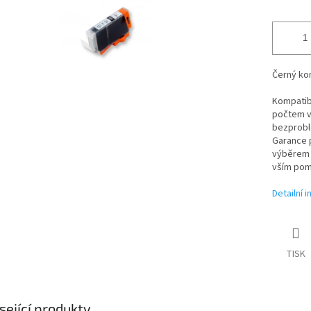
Černý kom
Kompatibi
počtem vy
bezproblé
Garance p
výběrem t
vším pom
Detailní 
TISK
sející produkty