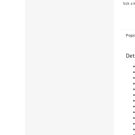
tisk a
textu-
obdrží
xerogr
Popi
Det