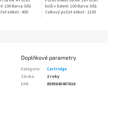
t na A4: 4 Počet
Počet etiket na A4: 24 Počet
ní: 100 Barva: bílá
listů v balení: 100 Barva: bílá
et etiket : 400
Celkový počet etiket : 2100
Doplňkové parametry
Kategorie
:
Cartridge
Záruka
:
2 roky
EAN
:
8595643407610