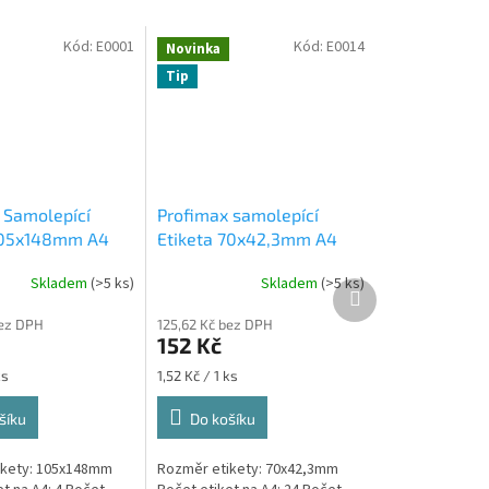
Kód:
E0001
Kód:
E0014
Novinka
Tip
 Samolepící
Profimax samolepící
105x148mm A4
Etiketa 70x42,3mm A4
s v krabici 1/4
bílá 100ks v krabici 1/21
Skladem
(>5 ks)
Skladem
(>5 ks)
8002038082
Další
produkt
í bílé A4 105 x
bez DPH
125,62 Kč bez DPH
 100 listů
152 Kč
Měrná
ks
1,52 Kč / 1 ks
cena:
šíku
Do košíku
ikety: 105x148mm
Rozměr etikety: 70x42,3mm