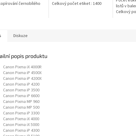
Počet etike
 kopírování černobílého
Celkový počet etiket : 1400
listů v bale
 V jednom kartonu
Celkový poč
te 5 balíku
afického...
s
Diskuze
ailní popis produktu
Canon Pixma iX 4000R
Canon Pixma iP 4500X
Canon Pixma iP 4200X
Canon Pixma iP 4200
Canon Pixma iP 3500
Canon Pixma iP 6600
Canon Pixma MP 960
Canon Pixma MP 500
Canon Pixma iP 3300
Canon Pixma iX 4000
Canon Pixma iX 5000
Canon Pixma iP 4300