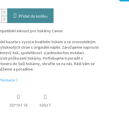
Přidat do košíku
patibilní inkoust pro tiskárny Canon.
lní kazeta s vysoce kvalitním tiskem a se srovnatelným
tisknutých stran s originální náplní. Zaručujeme naprosto
mový tisk, spolehlivost a jednoduchou instalaci.
roti poškození tiskárny. Potřebujete-li poradit s
oneru do Vaší tiskárny, obraťte se na nás. Rádi Vám se
ůžeme a poradíme.
informace
ZEPTAT SE
SDÍLET