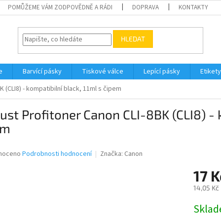
POMŮŽEME VÁM ZODPOVĚDNĚ A RÁDI
DOPRAVA
KONTAKTY
HLEDAT
e
Barvící pásky
Tiskové válce
Lepící pásky
Etikety
 (CLI8) - kompatibilní black, 11ml s čipem
ust Profitoner Canon CLI-8BK (CLI8) - k
em
né
noceno
Podrobnosti hodnocení
Značka:
Canon
ní
17 K
u
14,05 Kč
Měrná
Skla
cena:
ek.