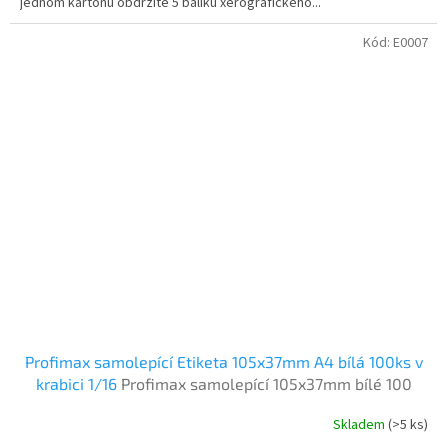
jednom kartonu obdržíte 5 balíku xerografického...
Kód:
E0007
Profimax samolepící Etiketa 105x37mm A4 bílá 100ks v
krabici 1/16
Profimax samolepící 105x37mm bílé 100
listů v krabici
Skladem
(>5 ks)