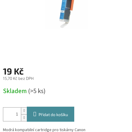
19 Kč
15,70 Kč bez DPH
Měrná
Skladem
(>5 ks)
cena:
Přidat do košíku
Modrá kompatiilní cartridge pro tiskárny Canon