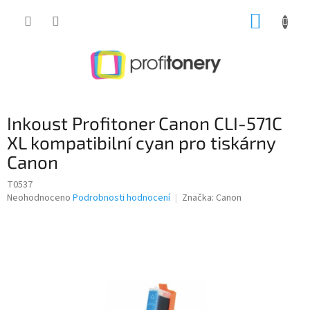
Přejít
NÁKUP
na
obsah
KOŠÍK
Inkoust Profitoner Canon CLI-571C
XL kompatibilní cyan pro tiskárny
Canon
T0537
Průměrné
Neohodnoceno
Podrobnosti hodnocení
Značka:
Canon
hodnocení
produktu
je
0,0
z
5
hvězdiček.