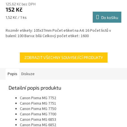
125,62 Kč bez DPH
152 Kč
Měrná
1,52 Kč / 1 ks
Do košíku
cena:
Rozměr etikety: 105x37mm Počet etiket na A4: 16 Počet listů v
balení: 100 Barva: bílá Celkový počet etiket : 1600
ZOBRAZIT VŠECHNY SOUVISEJÍCÍ PRODUKTY
Popis
Diskuze
Detailní popis produktu
Canon Pixma MG 7752
Canon Pixma MG 7751
Canon Pixma MG 7750
Canon Pixma MG 7700
Canon Pixma MG 6853
Canon Pixma MG 6852