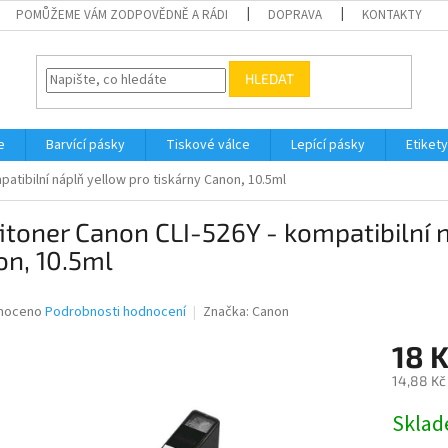
POMŮŽEME VÁM ZODPOVĚDNĚ A RÁDI
DOPRAVA
KONTAKTY
HLEDAT
e
Barvící pásky
Tiskové válce
Lepící pásky
Etikety
patibilní náplň yellow pro tiskárny Canon, 10.5ml
itoner Canon CLI-526Y - kompatibilní 
on, 10.5ml
né
noceno
Podrobnosti hodnocení
Značka:
Canon
ní
18 
u
14,88 Kč
Měrná
Skla
cena:
ek.