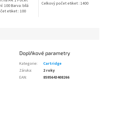
t na A4: 1 Počet
Celkový počet etiket : 1400
ní: 100 Barva: bílá
et etiket : 100
Doplňkové parametry
Kategorie
:
Cartridge
Záruka
:
2 roky
EAN
:
8595643408266