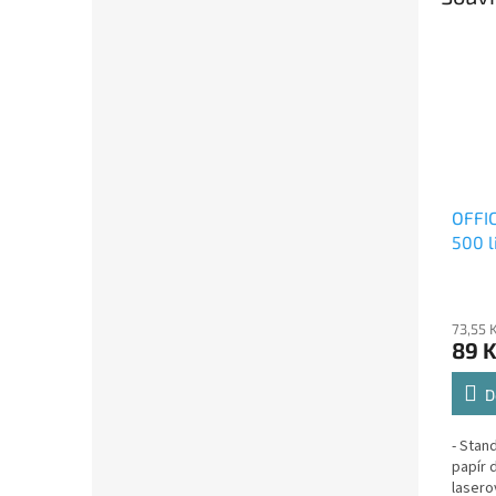
OFFIC
500 l
73,55 
89 
D
- Stan
papír 
lasero