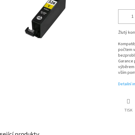
Žlutý kom
Kompatibi
počtem vy
bezproblé
Garance p
výběrem t
vším pom
Detailní 
TISK
sející produkty