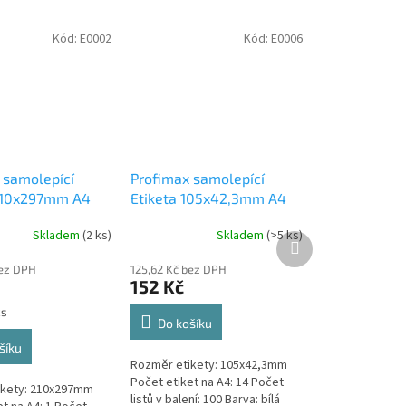
Kód:
E0002
Kód:
E0006
 samolepící
Profimax samolepící
210x297mm A4
Etiketa 105x42,3mm A4
s v krabici 1/1
bílá 100ks v krabici 1/14
Skladem
(2 ks)
Skladem
(>5 ks)
 samolepící
Profimax samolepící
Další
produkt
m bílé 100 listů
105x42,3mm bílé 100
bez DPH
125,62 Kč bez DPH
listů v krabici
152 Kč
ks
Do košíku
šíku
Rozměr etikety: 105x42,3mm
Počet etiket na A4: 14 Počet
ikety: 210x297mm
listů v balení: 100 Barva: bílá