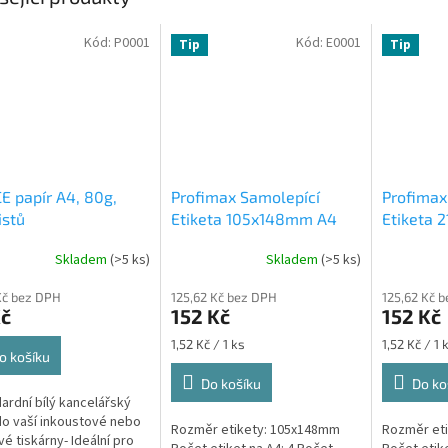
Kód:
P0001
Kód:
E0001
Tip
Tip
E papír A4, 80g,
Profimax Samolepící
Profimax
istů
Etiketa 105x148mm A4
Etiketa 
bílá 100ks v krabici 1/4
bílá 100k
Skladem
(>5 ks)
Skladem
(>5 ks)
Průměrné
Emy 8588002038082
Profimax
hodnocení
samolepící bílé A4 105 x
210x297m
Kč bez DPH
125,62 Kč bez DPH
125,62 Kč 
produktu
148,5 mm 100 listů
Kč
152 Kč
152 Kč
je
5,0
Měrná
Měrná
1,52 Kč / 1 ks
1,52 Kč / 1 
z
o košíku
cena:
cena:
5
Do košíku
Do ko
hvězdiček.
dardní bílý kancelářský
do vaší inkoustové nebo
Rozměr etikety: 105x148mm
Rozměr et
vé tiskárny- Ideální pro