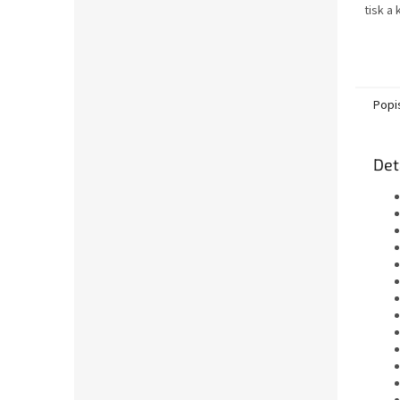
tisk a
textu-
obdrží
xerogr
Popi
Det