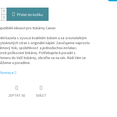
Přidat do košíku
patibilní inkoust pro tiskárny Canon.
lní kazeta s vysoce kvalitním tiskem a se srovnatelným
tisknutých stran s originální náplní. Zaručujeme naprosto
mový tisk, spolehlivost a jednoduchou instalaci.
roti poškození tiskárny. Potřebujete-li poradit s
oneru do Vaší tiskárny, obraťte se na nás. Rádi Vám se
ůžeme a poradíme.
informace
ZEPTAT SE
SDÍLET