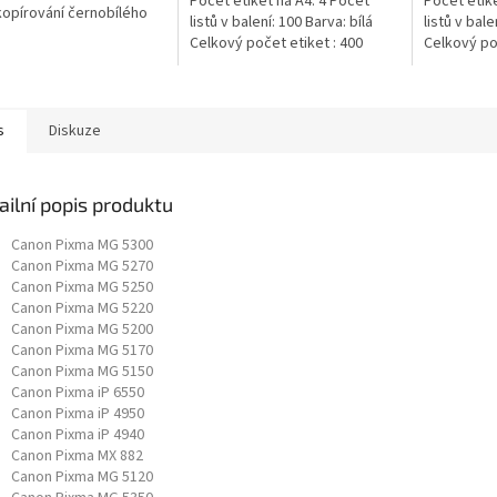
Počet etiket na A4: 4 Počet
Počet etike
 kopírování černobílého
listů v balení: 100 Barva: bílá
listů v bale
 V jednom kartonu
Celkový počet etiket : 400
Celkový poč
te 5 balíku
afického...
s
Diskuze
ailní popis produktu
Canon Pixma MG 5300
Canon Pixma MG 5270
Canon Pixma MG 5250
Canon Pixma MG 5220
Canon Pixma MG 5200
Canon Pixma MG 5170
Canon Pixma MG 5150
Canon Pixma iP 6550
Canon Pixma iP 4950
Canon Pixma iP 4940
Canon Pixma MX 882
Canon Pixma MG 5120