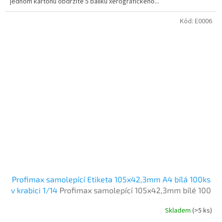
jednom kartonu obdržíte 5 balíku xerografického...
Kód:
E0006
Profimax samolepící Etiketa 105x42,3mm A4 bílá 100ks
v krabici 1/14
Profimax samolepící 105x42,3mm bílé 100
listů v krabici
Skladem
(>5 ks)