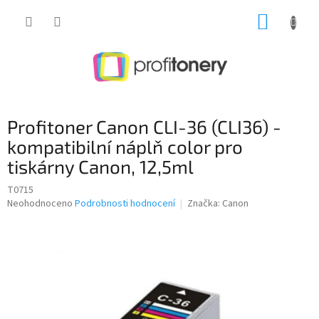
Přejít
NÁKUP
na
obsah
KOŠÍK
Profitoner Canon CLI-36 (CLI36) -
kompatibilní náplň color pro
tiskárny Canon, 12,5ml
T0715
Průměrné
Neohodnoceno
Podrobnosti hodnocení
Značka:
Canon
hodnocení
produktu
je
0,0
z
5
hvězdiček.