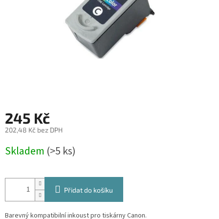
245 Kč
202,48 Kč bez DPH
Měrná
Skladem
(>5 ks)
cena:
Přidat do košíku
Barevný kompatibilní inkoust pro tiskárny Canon.