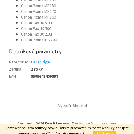
Canon Pixma MP450
Canon Pixma MP180
Canon Pixma MP170
Canon Pixma MP160
Canon Fax JX 510P
Canon Fax JX 500
Canon Fax JX 210P
Canon Pixma iP 2200
Doplňkové parametry
Kategorie
:
Cartridge
Záruka
:
2 roky
EAN
:
8595643409898
Z
á
Vytvořil Shoptet
p
a
t
Copyright 2026
Profitonery
. Všechna práva vyhrazena.
í
Tento web používá soubory cookie. Dalším procházením tohoto webu vyjadřujete
souhlas s jejich používáním.. Více informací
zde
.
ROZUMÍM