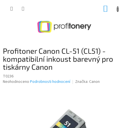
Přejít
NÁKUP
na
obsah
KOŠÍK
Profitoner Canon CL-51 (CL51) -
kompatibilní inkoust barevný pro
tiskárny Canon
T0236
Průměrné
Neohodnoceno
Podrobnosti hodnocení
Značka:
Canon
hodnocení
produktu
je
0,0
z
5
hvězdiček.