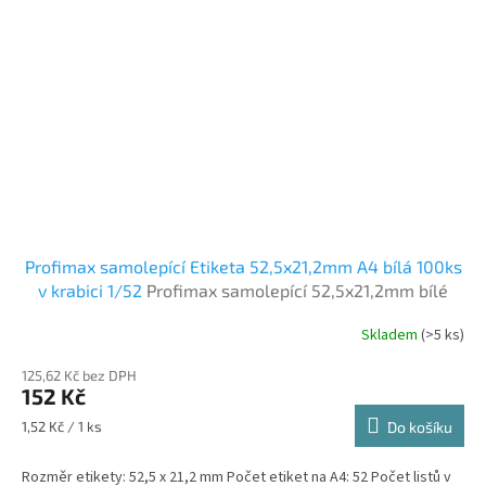
Profimax samolepící Etiketa 52,5x21,2mm A4 bílá 100ks
v krabici 1/52
Profimax samolepící 52,5x21,2mm bílé
100listů v krabici
Skladem
(>5 ks)
125,62 Kč bez DPH
152 Kč
Měrná
1,52 Kč / 1 ks
Do košíku
cena:
Rozměr etikety: 52,5 x 21,2 mm Počet etiket na A4: 52 Počet listů v