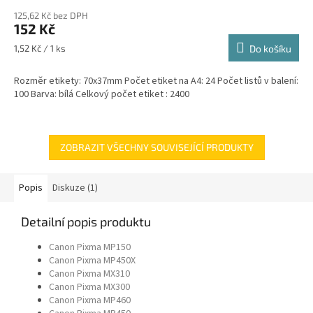
125,62 Kč bez DPH
152 Kč
Měrná
1,52 Kč / 1 ks
Do košíku
cena:
Rozměr etikety: 70x37mm Počet etiket na A4: 24 Počet listů v balení:
100 Barva: bílá Celkový počet etiket : 2400
ZOBRAZIT VŠECHNY SOUVISEJÍCÍ PRODUKTY
Popis
Diskuze (1)
Detailní popis produktu
Canon Pixma MP150
Canon Pixma MP450X
Canon Pixma MX310
Canon Pixma MX300
Canon Pixma MP460