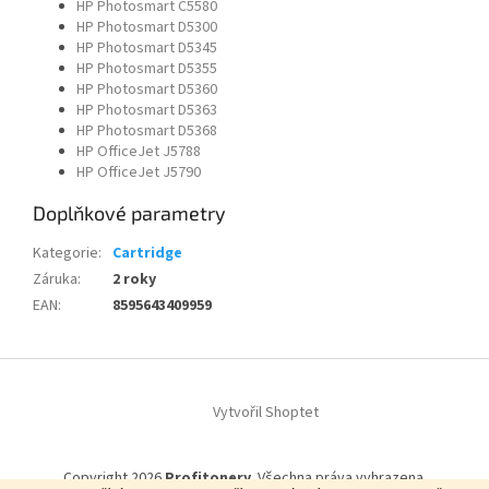
HP Photosmart C5580
HP Photosmart D5300
HP Photosmart D5345
HP Photosmart D5355
HP Photosmart D5360
HP Photosmart D5363
HP Photosmart D5368
HP OfficeJet J5788
HP OfficeJet J5790
Doplňkové parametry
Kategorie
:
Cartridge
Záruka
:
2 roky
EAN
:
8595643409959
Z
á
Vytvořil Shoptet
p
a
t
Copyright 2026
Profitonery
. Všechna práva vyhrazena.