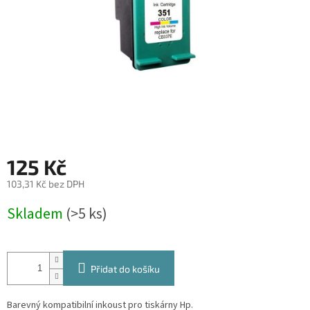
125 Kč
103,31 Kč bez DPH
Měrná
Skladem
(>5 ks)
cena:
Přidat do košíku
Barevný kompatibilní inkoust pro tiskárny Hp.