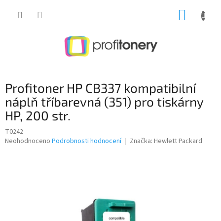
Přejít
NÁKUP
na
obsah
KOŠÍK
Profitoner HP CB337 kompatibilní
náplň tříbarevná (351) pro tiskárny
HP, 200 str.
T0242
Průměrné
Neohodnoceno
Podrobnosti hodnocení
Značka:
Hewlett Packard
hodnocení
produktu
je
0,0
z
5
hvězdiček.