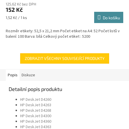
125,62 Kč bez DPH
152 Kč
Měrná
1,52 Kč / 1 ks
Do košíku
cena:
Rozměr etikety: 52,5 x 21,2 mm Počet etiket na A4: 52 Počet listů v
balení: 100 Barva: bílá Celkový počet etiket : 5200
ZOBRAZIT VŠECHNY SOUVISEJÍCÍ PRODUKTY
Popis
Diskuze
Detailní popis produktu
HP DeskJet D4260
HP DeskJet D4263
HP DeskJet D4268
HP DeskJet D4300
HP DeskJet D4360
HP DeskJet D4363