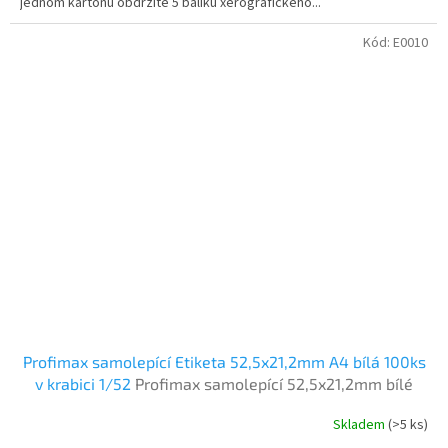
jednom kartonu obdržíte 5 balíku xerografického...
Kód:
E0010
Profimax samolepící Etiketa 52,5x21,2mm A4 bílá 100ks
v krabici 1/52
Profimax samolepící 52,5x21,2mm bílé
100listů v krabici
Skladem
(>5 ks)