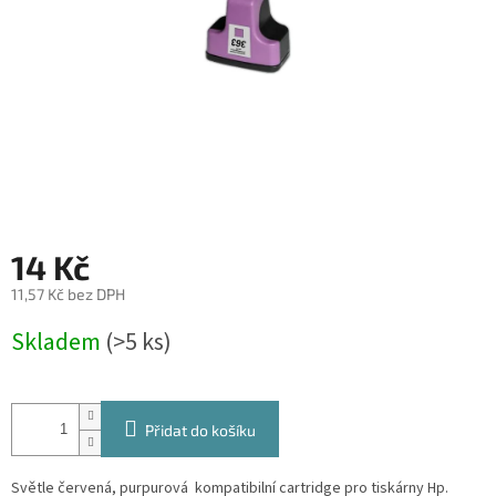
14 Kč
11,57 Kč bez DPH
Měrná
Skladem
(>5 ks)
cena:
Přidat do košíku
Světle červená, purpurová kompatibilní cartridge pro tiskárny Hp.