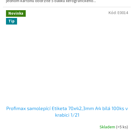
jednom kartonu obdržíte 5 balíku xerografického...
Kód:
E0014
Novinka
Tip
Profimax samolepící Etiketa 70x42,3mm A4 bílá 100ks v
krabici 1/21
Skladem
(>5 ks)