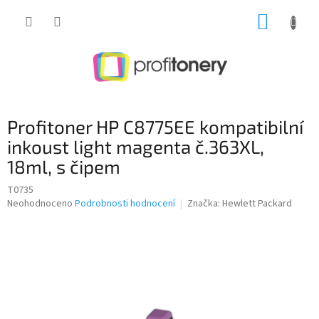
Přejít
NÁKUP
na
obsah
KOŠÍK
Profitoner HP C8775EE kompatibilní
inkoust light magenta č.363XL,
18ml, s čipem
T0735
Průměrné
Neohodnoceno
Podrobnosti hodnocení
Značka:
Hewlett Packard
hodnocení
produktu
je
0,0
z
5
hvězdiček.