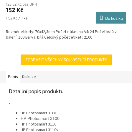
125,62 Kč bez DPH
152 Kč
Měrná
1,52 Kč / 1 ks
Do košíku
cena:
Rozměr etikety: 70x42,3mm Počet etiket na A4: 24 Počet listů v
balení: 100 Barva: bílá Celkový počet etiket : 2100
ZOBRAZIT VŠECHNY SOUVISEJÍCÍ PRODUKTY
Popis
Diskuze
Detailní popis produktu
HP Photosmart 3108
HP Photosmart 3100
HP Photosmart 3110
HP Photosmart 3110v