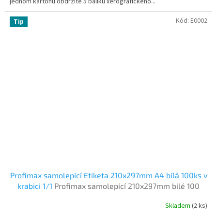
jednom kartonu obdržíte 5 balíku xerografického...
Kód:
E0002
Tip
Profimax samolepící Etiketa 210x297mm A4 bílá 100ks v
krabici 1/1
Profimax samolepící 210x297mm bílé 100
listů
Skladem
(2 ks)