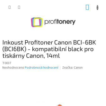
Přejít
NÁKUP
na
obsah
KOŠÍK
Inkoust Profitoner Canon BCI-6BK
(BCI6BK) - kompatibilní black pro
tiskárny Canon, 14ml
T0037
Průměrné
Neohodnoceno
Podrobnosti hodnocení
Značka:
Canon
hodnocení
produktu
je
0,0
z
5
hvězdiček.