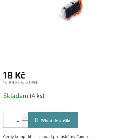
18 Kč
14,88 Kč bez DPH
Měrná
Skladem
(4 ks)
cena:
Přidat do košíku
Černý kompatibilní inkoust pro tiskárny Canon.