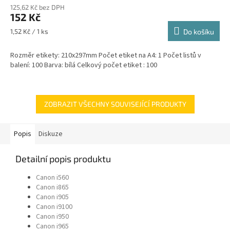
125,62 Kč bez DPH
152 Kč
Měrná
1,52 Kč / 1 ks
Do košíku
cena:
Rozměr etikety: 210x297mm Počet etiket na A4: 1 Počet listů v
balení: 100 Barva: bílá Celkový počet etiket : 100
ZOBRAZIT VŠECHNY SOUVISEJÍCÍ PRODUKTY
Popis
Diskuze
Detailní popis produktu
Canon i560
Canon i865
Canon i905
Canon i9100
Canon i950
Canon i965