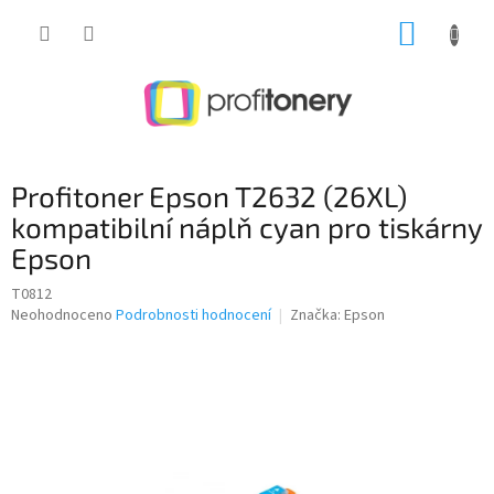
Přejít
NÁKUP
na
obsah
KOŠÍK
Profitoner Epson T2632 (26XL)
kompatibilní náplň cyan pro tiskárny
Epson
T0812
Průměrné
Neohodnoceno
Podrobnosti hodnocení
Značka:
Epson
hodnocení
produktu
je
0,0
z
5
hvězdiček.