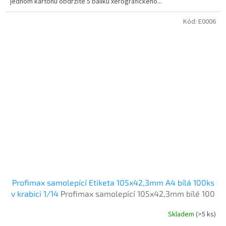
jednom kartonu obdržíte 5 balíku xerografického...
Kód:
E0006
Profimax samolepící Etiketa 105x42,3mm A4 bílá 100ks
v krabici 1/14
Profimax samolepící 105x42,3mm bílé 100
listů v krabici
Skladem
(>5 ks)