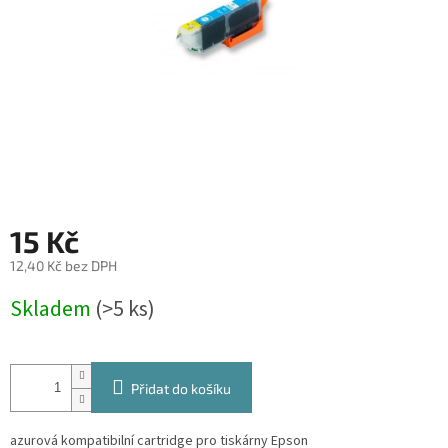
15 Kč
12,40 Kč bez DPH
Měrná
Skladem
(>5 ks)
cena:
Přidat do košíku
azurová kompatibilní cartridge pro tiskárny Epson