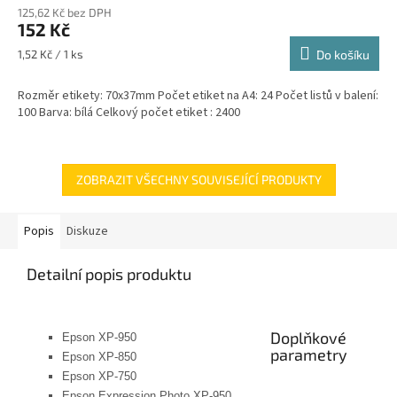
125,62 Kč bez DPH
152 Kč
Měrná
1,52 Kč / 1 ks
Do košíku
cena:
Rozměr etikety: 70x37mm Počet etiket na A4: 24 Počet listů v balení:
100 Barva: bílá Celkový počet etiket : 2400
ZOBRAZIT VŠECHNY SOUVISEJÍCÍ PRODUKTY
Popis
Diskuze
Detailní popis produktu
Doplňkové
Epson XP-950
parametry
Epson XP-850
Epson XP-750
Epson Expression Photo XP-950