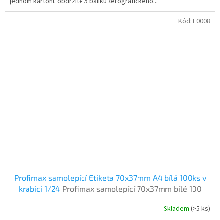
jednom kartonu obdržíte 5 balíku xerografického...
Kód:
E0008
Profimax samolepící Etiketa 70x37mm A4 bílá 100ks v
krabici 1/24
Profimax samolepící 70x37mm bílé 100
listů v krabici
Skladem
(>5 ks)