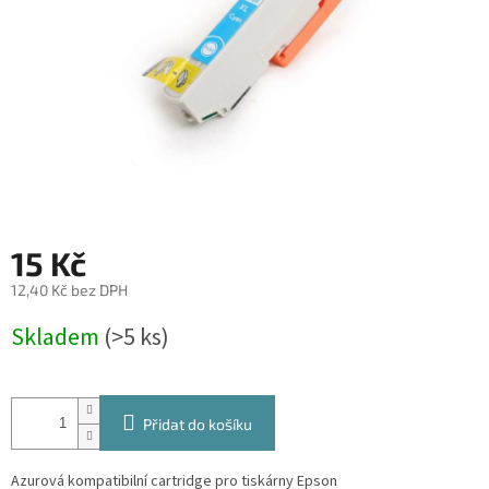
15 Kč
12,40 Kč bez DPH
Měrná
Skladem
(>5 ks)
cena:
Přidat do košíku
Azurová kompatibilní cartridge pro tiskárny Epson