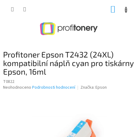
Přejít
NÁKUP
na
obsah
KOŠÍK
Profitoner Epson T2432 (24XL)
kompatibilní náplň cyan pro tiskárny
Epson, 16ml
T0822
Průměrné
Neohodnoceno
Podrobnosti hodnocení
Značka:
Epson
hodnocení
produktu
je
0,0
z
5
hvězdiček.