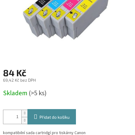
84 Kč
69,42 Kč bez DPH
Měrná
Skladem
(>5 ks)
cena:
Přidat do košíku
kompatibilní sada cartridgí pro tiskárny Canon