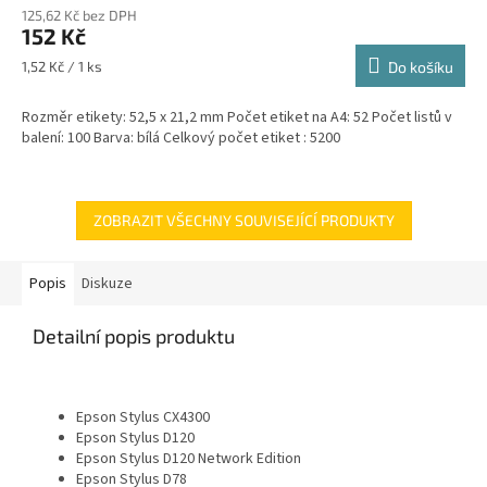
125,62 Kč bez DPH
152 Kč
Měrná
1,52 Kč / 1 ks
Do košíku
cena:
Rozměr etikety: 52,5 x 21,2 mm Počet etiket na A4: 52 Počet listů v
balení: 100 Barva: bílá Celkový počet etiket : 5200
ZOBRAZIT VŠECHNY SOUVISEJÍCÍ PRODUKTY
Popis
Diskuze
Detailní popis produktu
Epson Stylus CX4300
Epson Stylus D120
Epson Stylus D120 Network Edition
Epson Stylus D78