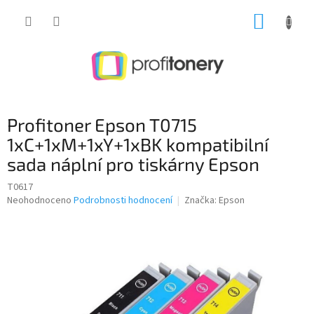
Přejít
NÁKUP
na
obsah
KOŠÍK
Profitoner Epson T0715
1xC+1xM+1xY+1xBK kompatibilní
sada náplní pro tiskárny Epson
T0617
Průměrné
Neohodnoceno
Podrobnosti hodnocení
Značka:
Epson
hodnocení
produktu
je
0,0
z
5
hvězdiček.