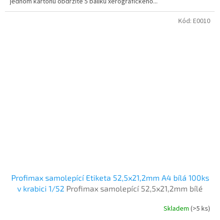
jednom kartonu obdržíte 5 balíku xerografického...
Kód:
E0010
Profimax samolepící Etiketa 52,5x21,2mm A4 bílá 100ks
v krabici 1/52
Profimax samolepící 52,5x21,2mm bílé
100listů v krabici
Skladem
(>5 ks)