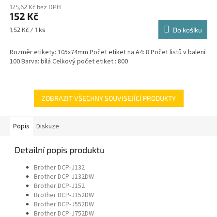
125,62 Kč bez DPH
152 Kč
Měrná
1,52 Kč / 1 ks
Do košíku
cena:
Rozměr etikety: 105x74mm Počet etiket na A4: 8 Počet listů v balení:
100 Barva: bílá Celkový počet etiket : 800
ZOBRAZIT VŠECHNY SOUVISEJÍCÍ PRODUKTY
Popis
Diskuze
Detailní popis produktu
Brother DCP-J132
Brother DCP-J132DW
Brother DCP-J152
Brother DCP-J152DW
Brother DCP-J552DW
Brother DCP-J752DW