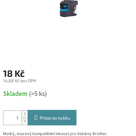
18 Kč
14,88 Kč bez DPH
Měrná
Skladem
(>5 ks)
cena:
Přidat do košíku
Modrý, Azurový kompatibilní inkoust pro tiskárny Brother.