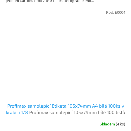
jednom kartonu obdržíte 5 balíku xerografického...
Kód:
E0004
Profimax samolepící Etiketa 105x74mm A4 bílá 100ks v
krabici 1/8
Profimax samolepící 105x74mm bílé 100 listů
v krabici
Skladem
(4 ks)