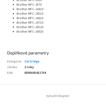
Brother MFC-J650
Brother MFC-J870
Brother MFC-J4410
Brother MFC-J4510
Brother MFC-J4610
Brother MFC-J4710
Brother MFC-J6520
Brother MFC-J6920
Doplňkové parametry
Kategorie
:
Cartridge
Záruka
:
2 roky
EAN
:
8595643411754
Z
á
Vytvořil Shoptet
p
a