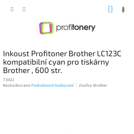
Přejít
NÁKUP
na
obsah
KOŠÍK
Inkoust Profitoner Brother LC123C
kompatibilní cyan pro tiskárny
Brother , 600 str.
T0422
Průměrné
Neohodnoceno
Podrobnosti hodnocení
Značka:
Brother
hodnocení
produktu
je
0,0
z
5
hvězdiček.