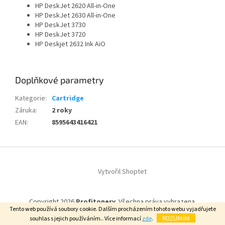
HP DeskJet 2620 All-in-One
HP DeskJet 2630 All-in-One
HP DeskJet 3730
HP DeskJet 3720
HP Deskjet 2632 Ink AiO
Doplňkové parametry
Kategorie
:
Cartridge
Záruka
:
2 roky
EAN
:
8595643416421
Z
á
Vytvořil Shoptet
p
a
t
Copyright 2026
Profitonery
. Všechna práva vyhrazena.
í
Tento web používá soubory cookie. Dalším procházením tohoto webu vyjadřujete
souhlas s jejich používáním.. Více informací
zde
.
ROZUMÍM