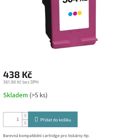
438 Kč
361,98 Kč bez DPH
Měrná
Skladem
(>5 ks)
cena:
Přidat do košíku
Barevná kompatibilní cartridge pro tiskárny Hp.