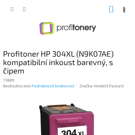
Přejít
NÁKUP
na
obsah
KOŠÍK
Profitoner HP 304XL (N9K07AE)
kompatibilní inkoust barevný, s
čipem
T0889
Průměrné
Neohodnoceno
Podrobnosti hodnocení
Značka:
Hewlett Packard
hodnocení
produktu
je
0,0
z
5
hvězdiček.