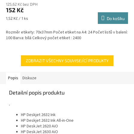
125,62 Kč bez DPH
152 Kč
Měrná
1,52 Kč / 1 ks
Do košíku
cena:
Rozměr etikety: 70x37mm Počet etiket na A4: 24 Počet listů v balení:
100 Barva: bílá Celkový počet etiket : 2400
ZOBRAZIT VŠECHNY SOUVISEJÍCÍ PRODUKTY
Popis
Diskuze
Detailní popis produktu
HP Deskjet 2632 Ink
HP Deskjet 2632 Ink All-in-One
HP DeskJet 2620 AiO
HP DeskJet 2630 AiO