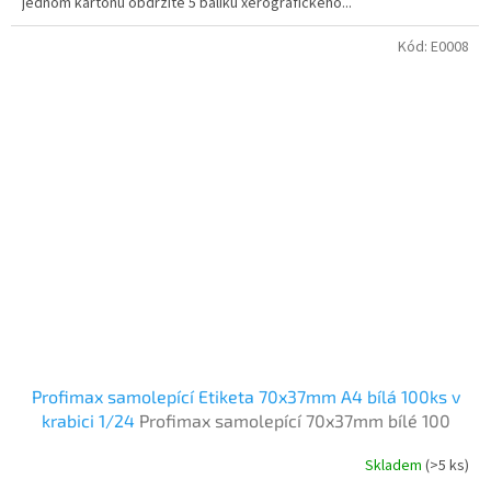
jednom kartonu obdržíte 5 balíku xerografického...
Kód:
E0008
Profimax samolepící Etiketa 70x37mm A4 bílá 100ks v
krabici 1/24
Profimax samolepící 70x37mm bílé 100
listů v krabici
Skladem
(>5 ks)