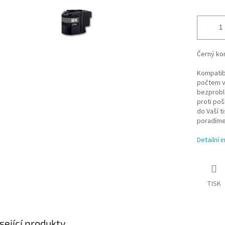
Černý kom
Kompatibi
počtem vy
bezproblé
proti poš
do Vaší t
poradíme
Detailní 
TISK
sející produkty