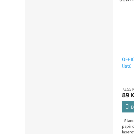
OFFIC
listů
73,55 
89 
D
- Stan
papír 
lasero