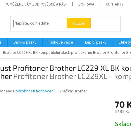
POMŮŽEME VÁM ZODPOVĚDNĚ A RÁDI
DOPRAVA
KONTAKTY
HLEDAT
e
Barvící pásky
Tiskové válce
Lepící pásky
Etikety
er Brother LC229 XL BK kompatibilní black pro tiskárnu Brother
Profitoner Br
ust Profitoner Brother LC229 XL BK kom
ther
Profitoner Brother LC229XL - komp
né
noceno
Podrobnosti hodnocení
Značka:
Brother
ní
70 
u
57,85 Kč
Měrná
Skla
cena:
ek.