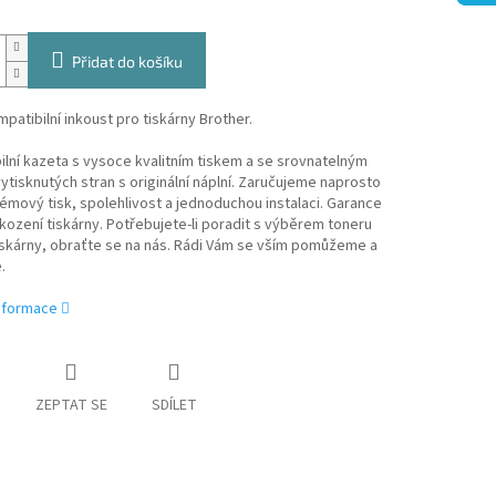
Přidat do košíku
patibilní inkoust pro tiskárny Brother.
lní kazeta s vysoce kvalitním tiskem a se srovnatelným
tisknutých stran s originální náplní. Zaručujeme naprosto
mový tisk, spolehlivost a jednoduchou instalaci. Garance
kození tiskárny. Potřebujete-li poradit s výběrem toneru
iskárny, obraťte se na nás. Rádi Vám se vším pomůžeme a
.
informace
ZEPTAT SE
SDÍLET