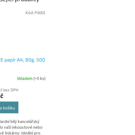
Kód:
P0001
E papír A4, 80g, 500
Skladem
(>5 ks)
Kč bez DPH
Kč
o košíku
dardní bílý kancelářský
do vaší inkoustové nebo
vé tiskárny- Ideální pro