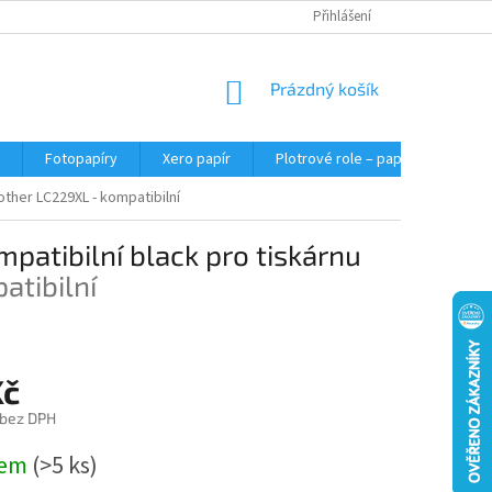
Přihlášení
NÁKUPNÍ
Prázdný košík
KOŠÍK
Fotopapíry
Xero papír
Plotrové role – papír do plotru A0
other LC229XL - kompatibilní
patibilní black pro tiskárnu
atibilní
Kč
 bez DPH
dem
(>5 ks)